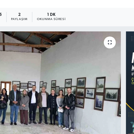
5
2
1 DK
PAYLAŞIM
OKUNMA SÜRESI