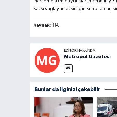
incelemekten duydukları memnuniyeti di
katkı sağlayan etkinliğin kendileri açı
Kaynak:
İHA
EDITÖR HAKKINDA
Metropol Gazetesi
Bunlar da ilginizi çekebilir