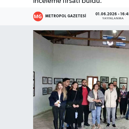
inceleme fırsatı buldu.
Resmi İlanlar
01.06.2026 - 16:4
METROPOL GAZETESI
YAYINLANMA