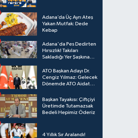
Adana’da Üç Ayrı Ateş
Yakan Mutfak: Dede
Kebap
Adana'da Pes Dedirten
Hırsızlık! Takıları
Sakladığı Yer Şaşkına
Çevirdi
ATO Başkan Adayı Dr.
Cengiz Yılmaz: Gelecek
Dönemde ATO Aidat
Gelirleri Faize Değil,
Üyelerimize Ve
Başkan Tayakısı: Çiftçiyi
Adana'ya Yatırılacak
Üretimde Tutamazsak
Bedeli Hepimiz Öderiz
4 Yıllık Sır Aralandı!