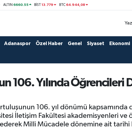
6660.55
13.779
64.944,08
ALTIN
BİST
BTC
Yaz
Adanaspor
Özel Haber
Genel
Siyaset
Ekonomi
n 106. Yılında Öğrencileri 
rtuluşunun 106. yıl dönümü kapsamında d
esi İletişim Fakültesi akademisyenleri ve 
t ederek Milli Mücadele dönemine ait tarihi