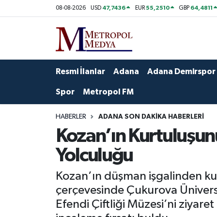
47,7436
55,2510
64,4811
08-08-2026
USD
EUR
GBP
Siyaset
Yazarlar
Seyhan Nöbetçi Eczaneler
Ekonomi
Foto Galeri
Seyhan Hava Durumu
Resmi İlanlar
Adana
Adana Demirspor
Sağlık
Videolar
Seyhan Trafik Yoğunluk Haritası
Spor
Metropol FM
Spor
Süper Lig Puan Durumu ve Fikstür
HABERLER
ADANA SON DAKIKA HABERLERI
Kozan’ın Kurtuluşunu
Özel Haberler
Tüm Manşetler
Yolculuğu
Yerel Yönetim
Son Dakika Haberleri
Kozan’ın düşman işgalinden ku
Kültür-Sanat
Haber Arşivi
çerçevesinde Çukurova Üniversit
Efendi Çiftliği Müzesi’ni ziyare
Magazin