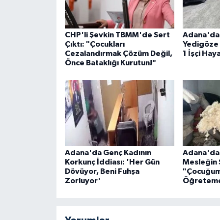
CHP'li Şevkin TBMM'de Sert
Adana'da 
Çıktı: "Çocukları
Yedigöze 
Cezalandırmak Çözüm Değil,
1 İşçi Hay
Önce Bataklığı Kurutun!"
Adana'da Genç Kadının
Adana'da 5
Korkunç İddiası: 'Her Gün
Mesleğin 
Dövüyor, Beni Fuhşa
"Çocuğum
Zorluyor'
Öğretem