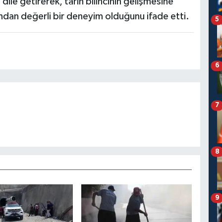
le getirerek, tarih bilincinin gelişmesine
sından değerli bir deneyim olduğunu ifade etti.
5
6
7
8
9