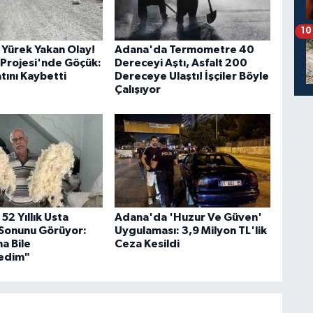
10
Yürek Yakan Olay!
Adana'da Termometre 40
Projesi'nde Göçük:
Dereceyi Aştı, Asfalt 200
atını Kaybetti
Dereceye Ulaştı! İşçiler Böyle
Çalışıyor
2 Yıllık Usta
Adana'da 'Huzur Ve Güven'
Sonunu Görüyor:
Uygulaması: 3,9 Milyon TL'lik
a Bile
Ceza Kesildi
edim"