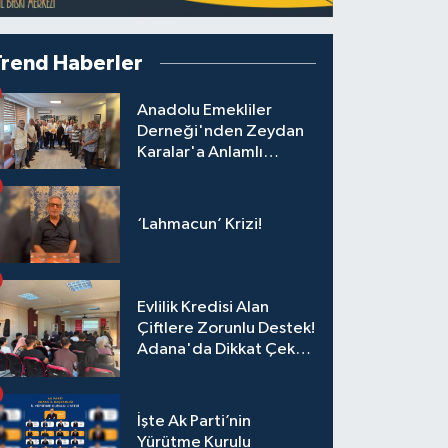
Trend Haberler
Anadolu Emekliler
Derneği'nden Zeydan
Karalar'a Anlamlı
Ziyaret!
‘Lahmacun’ Krizi!
Evlilik Kredisi Alan
Çiftlere Zorunlu Destek!
Adana'da Dikkat Çeken
Eğitim
İşte Ak Parti’nin
Yürütme Kurulu