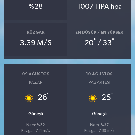
%28
1007 HPA
hpa
RÜZGAR
EN DÜŞÜK / EN YÜKSEK
°
°
3.39 M/S
20
/ 33
09 AĞUSTOS
10 AĞUSTOS
PAZAR
PAZARTESI
°
°
26
25
Güneşli
Güneşli
Nem: %32
Nem: %37
Rüzgar: 7.11 m/s
Rüzgar: 7.39 m/s