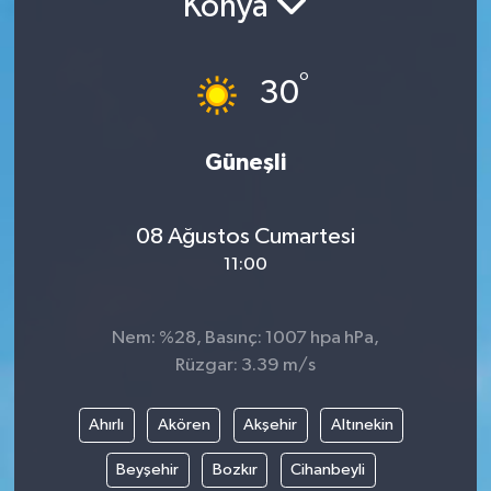
Konya
Resmi İlanlar
°
30
Güneşli
08 Ağustos Cumartesi
11:00
Nem: %28, Basınç: 1007 hpa hPa,
Rüzgar: 3.39 m/s
Ahırlı
Akören
Akşehir
Altınekin
Beyşehir
Bozkır
Cihanbeyli