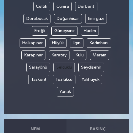
Çeltik
Çumra
Derbent
Derebucak
Doğanhisar
Emirgazi
Ereğli
Güneysınır
Hadim
Halkapınar
Hüyük
Ilgın
Kadınhanı
Karapınar
Karatay
Kulu
Meram
Sarayönü
Selçuklu
Seydişehir
Taşkent
Tuzlukçu
Yalıhüyük
Yunak
NEM
BASINÇ