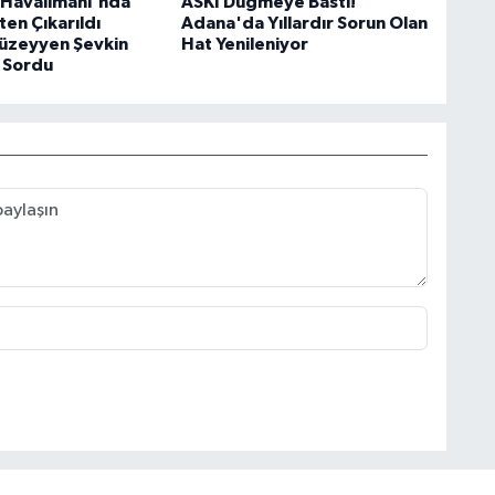
Havalimanı'nda
ASKİ Düğmeye Bastı!
şten Çıkarıldı
Adana'da Yıllardır Sorun Olan
Müzeyyen Şevkin
Hat Yenileniyor
 Sordu