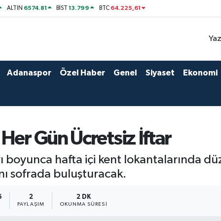
6574.81
13.799
64.225,61
ALTIN
BİST
BTC
Yaz
Adanaspor
Özel Haber
Genel
Siyaset
Ekonomi
Her Gün Ücretsiz İftar
boyunca hafta içi kent lokantalarında düz
nı sofrada buluşturacak.
6
2
2 DK
PAYLAŞIM
OKUNMA SÜRESI