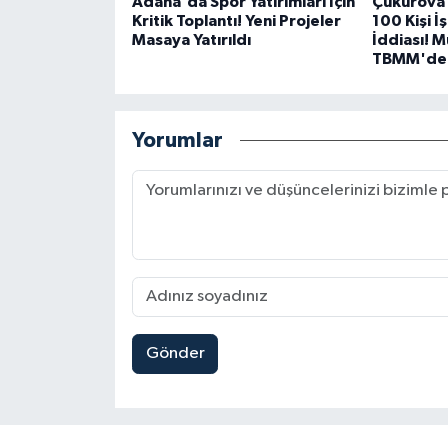
Adana'da Spor Yatırımları İçin
Çukurova 
Kritik Toplantı! Yeni Projeler
100 Kişi İ
Masaya Yatırıldı
İddiası! 
TBMM'de
Yorumlar
Gönder