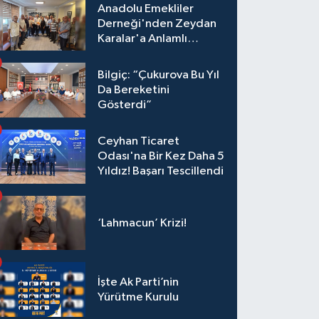
Anadolu Emekliler
Derneği'nden Zeydan
Karalar'a Anlamlı
Ziyaret!
Bilgiç: “Çukurova Bu Yıl
Da Bereketini
Gösterdi”
Ceyhan Ticaret
Odası'na Bir Kez Daha 5
Yıldız! Başarı Tescillendi
‘Lahmacun’ Krizi!
İşte Ak Parti’nin
Yürütme Kurulu