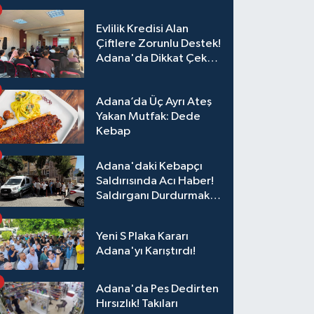
Evlilik Kredisi Alan
Çiftlere Zorunlu Destek!
Adana'da Dikkat Çeken
Eğitim
Adana’da Üç Ayrı Ateş
Yakan Mutfak: Dede
Kebap
Adana'daki Kebapçı
Saldırısında Acı Haber!
Saldırganı Durdurmak
İsterken Hayatını
Kaybetti
Yeni S Plaka Kararı
Adana'yı Karıştırdı!
Adana'da Pes Dedirten
Hırsızlık! Takıları