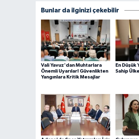
Bunlar da ilginizi çekebilir
Vali Yavuz'dan Muhtarlara
En Düşük 
Önemli Uyarılar! Güvenlikten
Sahip Ülk
Yangınlara Kritik Mesajlar