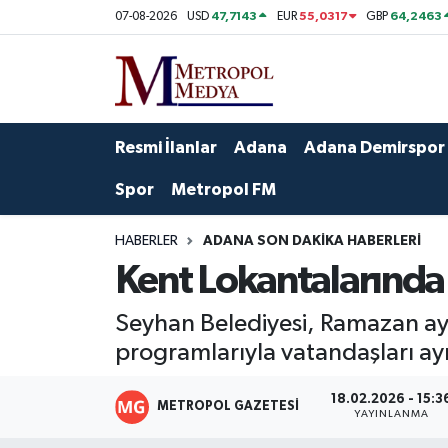
47,7143
55,0317
64,2463
07-08-2026
USD
EUR
GBP
Siyaset
Yazarlar
Seyhan Nöbetçi Eczaneler
Ekonomi
Foto Galeri
Seyhan Hava Durumu
Resmi İlanlar
Adana
Adana Demirspor
Sağlık
Videolar
Seyhan Trafik Yoğunluk Haritası
Spor
Metropol FM
Spor
Süper Lig Puan Durumu ve Fikstür
HABERLER
ADANA SON DAKIKA HABERLERI
Kent Lokantalarında 
Özel Haberler
Tüm Manşetler
Seyhan Belediyesi, Ramazan ayı 
Yerel Yönetim
Son Dakika Haberleri
programlarıyla vatandaşları ay
Kültür-Sanat
Haber Arşivi
18.02.2026 - 15:3
METROPOL GAZETESI
YAYINLANMA
Magazin