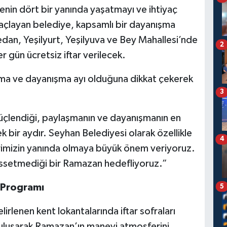
enin dört bir yanında yaşatmayı ve ihtiyaç
açlayan belediye, kapsamlı bir dayanışma
an, Yeşilyurt, Yeşilyuva ve Bey Mahallesi’nde
2
r gün ücretsiz iftar verilecek.
ma ve dayanışma ayı olduğuna dikkat çekerek
3
güçlendiği, paylaşmanın ve dayanışmanın en
k bir aydır. Seyhan Belediyesi olarak özellikle
4
lerimizin yanında olmaya büyük önem veriyoruz.
hissetmediği bir Ramazan hedefliyoruz.”
r Programı
5
irlenen kent lokantalarında iftar sofraları
buluşarak Ramazan’ın manevi atmosferini