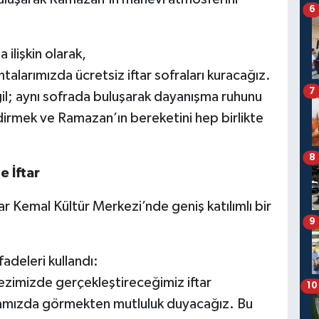
6
 ilişkin olarak,
ntalarımızda ücretsiz iftar sofraları kuracağız.
7
l; aynı sofrada buluşarak dayanışma ruhunu
irmek ve Ramazan’ın bereketini hep birlikte
8
 İftar
Kemal Kültür Merkezi’nde geniş katılımlı bir
9
adeleri kullandı:
zimizde gerçekleştireceğimiz iftar
10
amızda görmekten mutluluk duyacağız. Bu