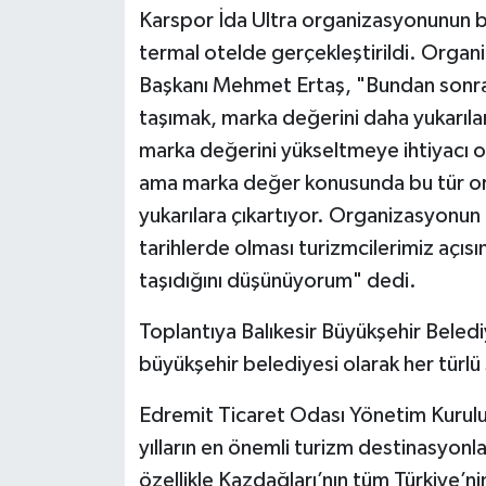
Karspor İda Ultra organizasyonunun ba
termal otelde gerçekleştirildi. Organ
Başkanı Mehmet Ertaş, "Bundan sonra 
taşımak, marka değerini daha yukarılar
marka değerini yükseltmeye ihtiyacı 
ama marka değer konusunda bu tür or
yukarılara çıkartıyor. Organizasyonu
tarihlerde olması turizmcilerimiz aç
taşıdığını düşünüyorum" dedi.
Toplantıya Balıkesir Büyükşehir Beled
büyükşehir belediyesi olarak her türlü 
Edremit Ticaret Odası Yönetim Kurul
yılların en önemli turizm destinasyonl
özellikle Kazdağları’nın tüm Türkiye’ni