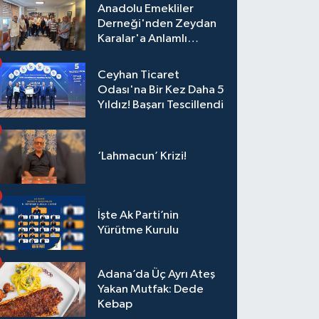
Anadolu Emekliler
Derneği'nden Zeydan
Karalar'a Anlamlı
Ziyaret!
Ceyhan Ticaret
Odası'na Bir Kez Daha 5
Yıldız! Başarı Tescillendi
‘Lahmacun’ Krizi!
İşte Ak Parti’nin
Yürütme Kurulu
Adana’da Üç Ayrı Ateş
Yakan Mutfak: Dede
Kebap