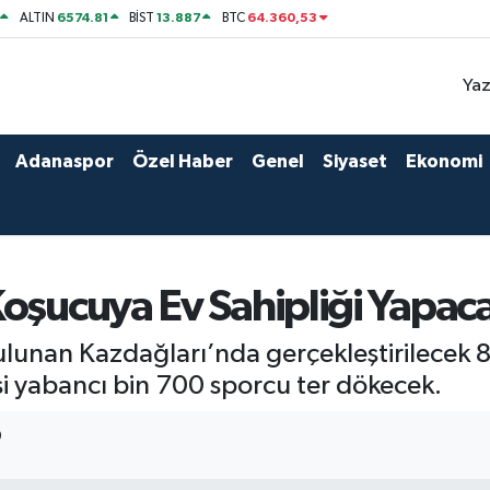
6574.81
13.887
64.360,53
ALTIN
BİST
BTC
Yaz
Adanaspor
Özel Haber
Genel
Siyaset
Ekonomi
Koşucuya Ev Sahipliği Yapac
bulunan Kazdağları’nda gerçekleştirilecek 8
i yabancı bin 700 sporcu ter dökecek.
9