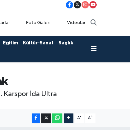
arlar
Foto Galeri
Videolar
Eğitim
Kültür-Sanat
Sağlık
ak
. Karspor İda Ultra
-
+
A
A