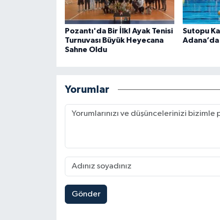
Pozantı'da Bir İlk! Ayak Tenisi
Sutopu Kad
Turnuvası Büyük Heyecana
Adana’da
Sahne Oldu
Yorumlar
Gönder