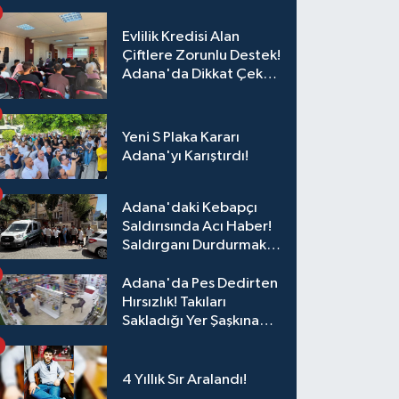
Evlilik Kredisi Alan
Çiftlere Zorunlu Destek!
Adana'da Dikkat Çeken
Eğitim
Yeni S Plaka Kararı
Adana'yı Karıştırdı!
Adana'daki Kebapçı
Saldırısında Acı Haber!
Saldırganı Durdurmak
İsterken Hayatını
Kaybetti
Adana'da Pes Dedirten
Hırsızlık! Takıları
Sakladığı Yer Şaşkına
Çevirdi
4 Yıllık Sır Aralandı!