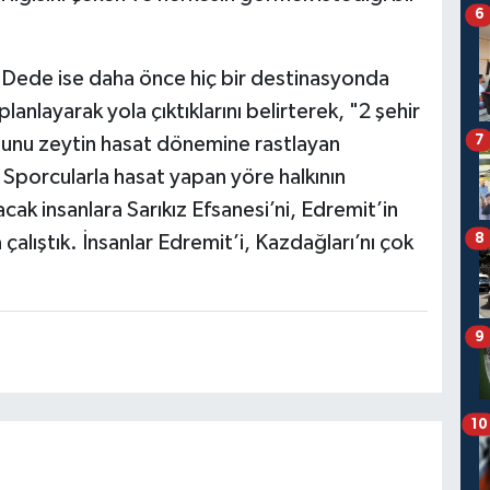
6
Dede ise daha önce hiç bir destinasyonda
anlayarak yola çıktıklarını belirterek, "2 şehir
7
nunu zeytin hasat dönemine rastlayan
. Sporcularla hasat yapan yöre halkının
acak insanlara Sarıkız Efsanesi’ni, Edremit’in
8
alıştık. İnsanlar Edremit’i, Kazdağları’nı çok
9
10