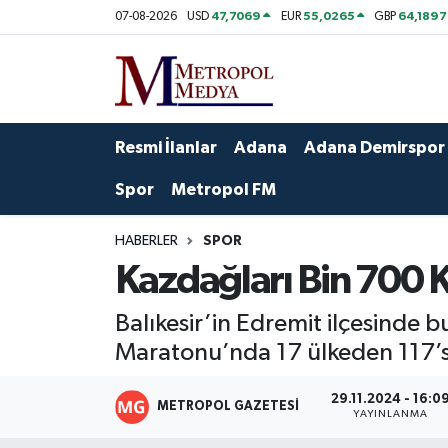
47,7069
55,0265
64,1897
07-08-2026
USD
EUR
GBP
Siyaset
Yazarlar
Seyhan Nöbetçi Eczaneler
Ekonomi
Foto Galeri
Seyhan Hava Durumu
Resmi İlanlar
Adana
Adana Demirspor
Sağlık
Videolar
Seyhan Trafik Yoğunluk Haritası
Spor
Metropol FM
Spor
Süper Lig Puan Durumu ve Fikstür
HABERLER
SPOR
Kazdağları Bin 700 
Özel Haberler
Tüm Manşetler
Balıkesir’in Edremit ilçesinde 
Yerel Yönetim
Son Dakika Haberleri
Maratonu’nda 17 ülkeden 117’s
Kültür-Sanat
Haber Arşivi
29.11.2024 - 16:0
METROPOL GAZETESI
YAYINLANMA
Magazin