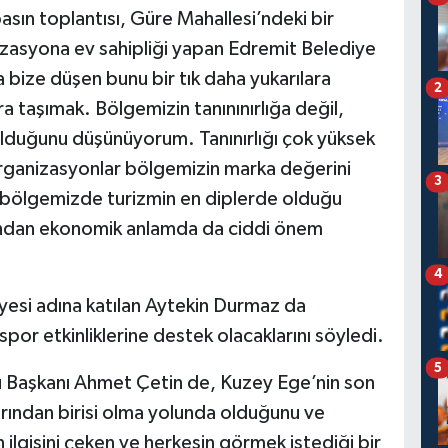
sın toplantısı, Güre Mahallesi’ndeki bir
izasyona ev sahipliği yapan Edremit Belediye
bize düşen bunu bir tık daha yukarılara
2
a taşımak. Bölgemizin tanınınırlığa değil,
olduğunu düşünüyorum. Tanınırlığı çok yüksek
ganizasyonlar bölgemizin marka değerini
3
n bölgemizde turizmin en diplerde olduğu
ısından ekonomik anlamda da ciddi önem
4
iyesi adına katılan Aytekin Durmaz da
spor etkinliklerine destek olacaklarını söyledi.
5
u Başkanı Ahmet Çetin de, Kuzey Ege’nin son
arından birisi olma yolunda olduğunu ve
n ilgisini çeken ve herkesin görmek istediği bir