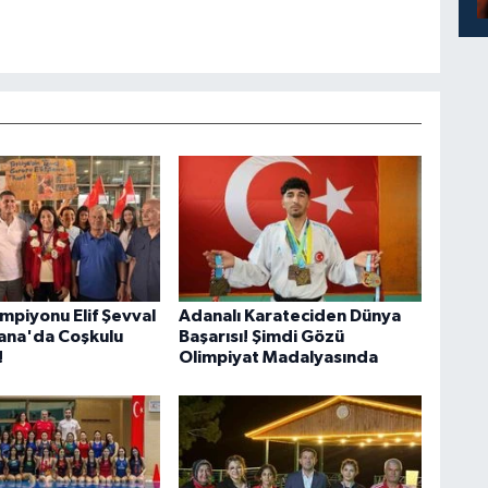
mpiyonu Elif Şevval
Adanalı Karateciden Dünya
ana'da Coşkulu
Başarısı! Şimdi Gözü
!
Olimpiyat Madalyasında