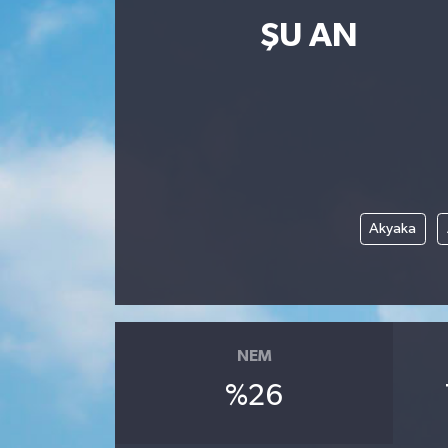
ŞU AN
Resmi İlanlar
Akyaka
NEM
%26