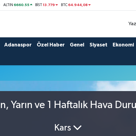
6660.55
13.779
64.944,08
ALTIN
BİST
BTC
Yaz
Adanaspor
Özel Haber
Genel
Siyaset
Ekonomi
, Yarın ve 1 Haftalık Hava Du
Kars