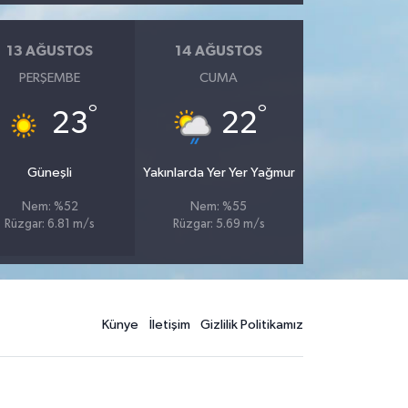
13 AĞUSTOS
14 AĞUSTOS
PERŞEMBE
CUMA
°
°
23
22
Güneşli
Yakınlarda Yer Yer Yağmur
Nem: %52
Nem: %55
Rüzgar: 6.81 m/s
Rüzgar: 5.69 m/s
Künye
İletişim
Gizlilik Politikamız