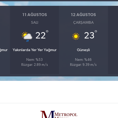
11 AĞUSTOS
12 AĞUSTOS
SALI
ÇARŞAMBA
°
°
22
23
ağmur
Yakınlarda Yer Yer Yağmur
Güneşli
Nem: %53
Nem: %46
Rüzgar: 2.89 m/s
Rüzgar: 9.39 m/s