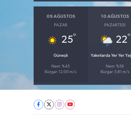
09 AĞUSTOS
10 AĞUSTOS
PAZAR
PAZARTESI
°
°
25
22
Güneşli
Yakınlarda Yer Yer Y
Nem: %45
Nem: %56
Rüzgar: 12.00 m/s
Rüzgar: 5.81 m/s