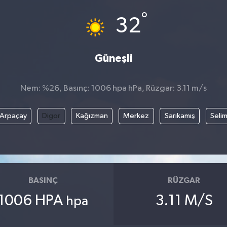
°
32
Güneşli
Nem: %26, Basınç: 1006 hpa hPa, Rüzgar: 3.11 m/s
Arpaçay
Digor
Kağızman
Merkez
Sarıkamış
Seli
BASINÇ
RÜZGAR
1006 HPA
3.11 M/S
hpa