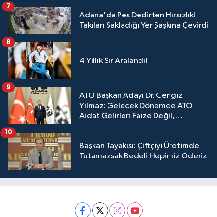
7
Adana'da Pes Dedirten Hırsızlık!
Takıları Sakladığı Yer Şaşkına Çevirdi
8
4 Yıllık Sır Aralandı!
9
ATO Başkan Adayı Dr. Cengiz
Yılmaz: Gelecek Dönemde ATO
Aidat Gelirleri Faize Değil,
Üyelerimize Ve Adana'ya Yatırılacak
10
Başkan Tayakısı: Çiftçiyi Üretimde
Tutamazsak Bedeli Hepimiz Öderiz