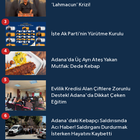
‘Lahmacun’ Krizi!
3
İşte Ak Parti’nin Yürütme Kurulu
4
Adana’da Üç Ayrı Ateş Yakan
Mutfak: Dede Kebap
5
Evlilik Kredisi Alan Çiftlere Zorunlu
Destek! Adana'da Dikkat Çeken
Eğitim
6
Adana'daki Kebapçı Saldırısında
Acı Haber! Saldırganı Durdurmak
İsterken Hayatını Kaybetti