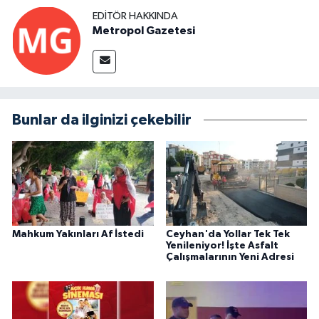
EDITÖR HAKKINDA
Metropol Gazetesi
Bunlar da ilginizi çekebilir
Mahkum Yakınları Af İstedi
Ceyhan'da Yollar Tek Tek
Yenileniyor! İşte Asfalt
Çalışmalarının Yeni Adresi