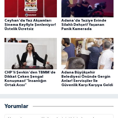
Ceyhan'da Yaz Akşamları
Adana'da Taziye Evinde
Sinema Keyfiyle Şenleniyor!
Silahlı Dehşet! Yaşanan
Üstelik Ücretsiz
Panik Kamerada
CHP'li Şevkin'den TBMM'de
Adana Büyükşehir
Dikkat Çeken Şengal
Belediyesi Önünde Gergin
Konuşması! "İnsanlığın
Anlar! Servisçiler İle
Ortak Acısı"
Güvenlik Karşı Karşıya Geldi
Yorumlar