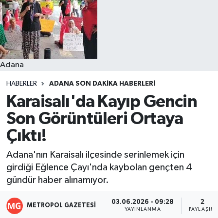
Resmi İlanlar
Adana
HABERLER
ADANA SON DAKIKA HABERLERI
Karaisalı'da Kayıp Gencin
Son Görüntüleri Ortaya
Çıktı!
Adana'nın Karaisalı ilçesinde serinlemek için
girdiği Eğlence Çayı'nda kaybolan gençten 4
gündür haber alınamıyor.
03.06.2026 - 09:28
2
METROPOL GAZETESI
YAYINLANMA
PAYLAŞIM