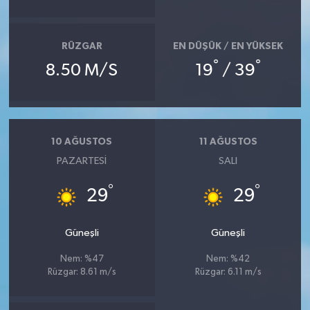
RÜZGAR
EN DÜŞÜK / EN YÜKSEK
°
°
8.50 M/S
19
/ 39
10 AĞUSTOS
11 AĞUSTOS
PAZARTESI
SALI
°
°
29
29
Güneşli
Güneşli
Nem: %47
Nem: %42
Rüzgar: 8.61 m/s
Rüzgar: 6.11 m/s