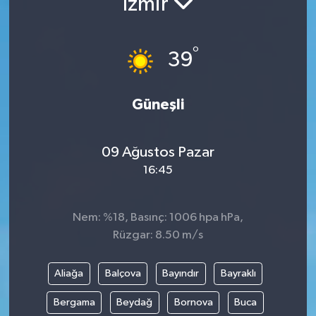
İzmir
Resmi İlanlar
°
39
Güneşli
09 Ağustos Pazar
16:45
Nem: %18, Basınç: 1006 hpa hPa,
Rüzgar: 8.50 m/s
Aliağa
Balçova
Bayındır
Bayraklı
Bergama
Beydağ
Bornova
Buca