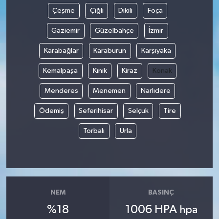
Çeşme
Çiğli
Dikili
Foça
Gaziemir
Güzelbahçe
İzmir
Karabağlar
Karaburun
Karşıyaka
Kemalpaşa
Kınık
Kiraz
Konak
Menderes
Menemen
Narlıdere
Ödemiş
Seferihisar
Selçuk
Tire
Torbalı
Urla
NEM
BASINÇ
%18
1006 HPA
hpa