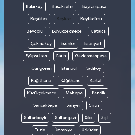
Bakırköy
Başakşehir
Bayrampaşa
Beşiktaş
Beykoz
Beylikdüzü
Beyoğlu
Büyükçekmece
Çatalca
Çekmeköy
Esenler
Esenyurt
Eyüpsultan
Fatih
Gaziosmanpaşa
Güngören
Istanbul
Kadıköy
Kağıthane
Kâğıthane
Kartal
Küçükçekmece
Maltepe
Pendik
Sancaktepe
Sarıyer
Silivri
Sultanbeyli
Sultangazi
Şile
Şişli
Tuzla
Ümraniye
Üsküdar