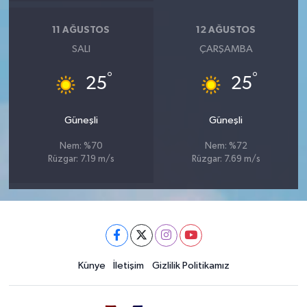
11 AĞUSTOS
12 AĞUSTOS
SALI
ÇARŞAMBA
°
°
25
25
Güneşli
Güneşli
Nem: %70
Nem: %72
Rüzgar: 7.19 m/s
Rüzgar: 7.69 m/s
Künye
İletişim
Gizlilik Politikamız