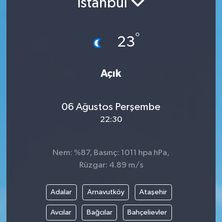
İstanbul
Resmi İlanlar
°
23
Açık
06 Ağustos Perşembe
22:30
Nem: %87, Basınç: 1011 hpa hPa,
Rüzgar: 4.89 m/s
Adalar
Arnavutköy
Ataşehir
Avcılar
Bağcılar
Bahçelievler