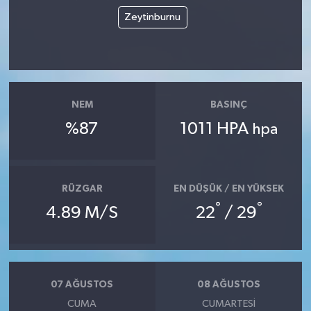
Zeytinburnu
NEM
BASINÇ
%87
1011 HPA
hpa
RÜZGAR
EN DÜŞÜK / EN YÜKSEK
°
°
4.89 M/S
22
/ 29
07 AĞUSTOS
08 AĞUSTOS
CUMA
CUMARTESI