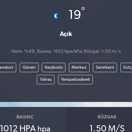
°
19
Açık
Nem: %49, Basınç: 1012 hpa hPa, Rüzgar: 1.50 m/s
endost
Gönen
Keçiborlu
Merkez
Senirkent
Sütç
Yalvaç
Yenişarbademli
BASINÇ
RÜZGAR
1012 HPA
1.50 M/S
hpa