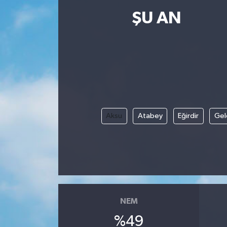
ŞU AN
Resmi İlanlar
Aksu
Atabey
Eğirdir
Gel
NEM
%49