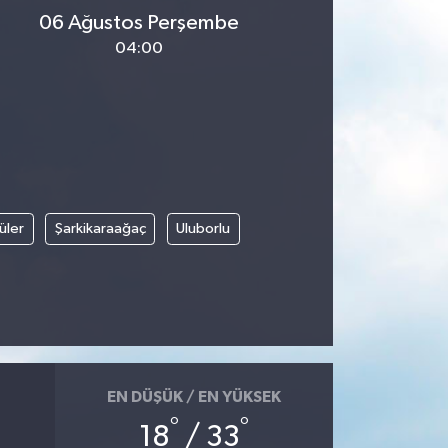
06 Ağustos Perşembe
04:00
üler
Şarkikaraağaç
Uluborlu
EN DÜŞÜK / EN YÜKSEK
°
°
18
/ 33