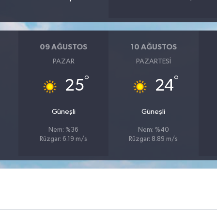
09 AĞUSTOS
10 AĞUSTOS
PAZAR
PAZARTESI
°
°
25
24
Güneşli
Güneşli
Nem: %36
Nem: %40
Rüzgar: 6.19 m/s
Rüzgar: 8.89 m/s