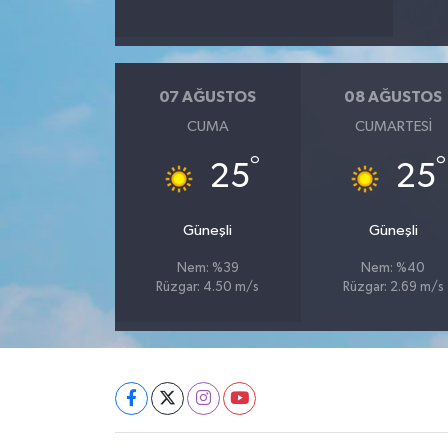
07 AĞUSTOS
08 AĞUSTOS
CUMA
CUMARTESI
°
°
25
25
Güneşli
Güneşli
Nem: %39
Nem: %40
Rüzgar: 4.50 m/s
Rüzgar: 2.69 m/s