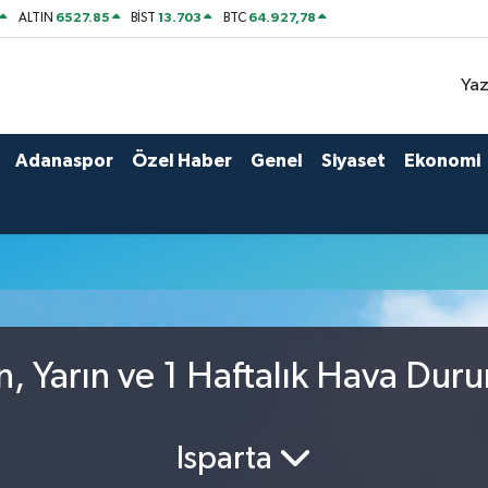
6527.85
13.703
64.927,78
ALTIN
BİST
BTC
Yaz
Adanaspor
Özel Haber
Genel
Siyaset
Ekonomi
, Yarın ve 1 Haftalık Hava Dur
Isparta