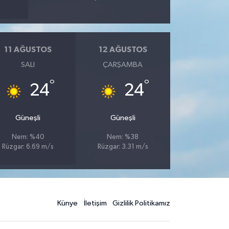
11 AĞUSTOS
12 AĞUSTOS
SALI
ÇARŞAMBA
°
°
24
24
Güneşli
Güneşli
Nem: %40
Nem: %38
Rüzgar: 6.69 m/s
Rüzgar: 3.31 m/s
Künye
İletişim
Gizlilik Politikamız