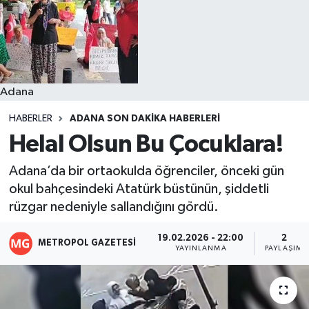
Resmi İlanlar
Adana
HABERLER
ADANA SON DAKIKA HABERLERI
Helal Olsun Bu Çocuklara!
Adana’da bir ortaokulda öğrenciler, önceki gün
okul bahçesindeki Atatürk büstünün, şiddetli
rüzgar nedeniyle sallandığını gördü.
19.02.2026 - 22:00
2
METROPOL GAZETESI
YAYINLANMA
PAYLAŞIM