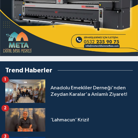
Trend Haberler
1
Anadolu Emekliler Derneği'nden
Zeydan Karalar'a Anlamlı Ziyaret!
2
‘Lahmacun’ Krizi!
3