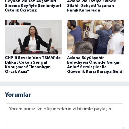
Ceyhan'da Yaz Akşamları
Adana'da Taziye Evinde
Sinema Keyfiyle Şenleniyor!
Silahlı Dehşet! Yaşanan
Üstelik Ücretsiz
Panik Kamerada
CHP'li Şevkin'den TBMM'de
Adana Büyükşehir
Dikkat Çeken Şengal
Belediyesi Önünde Gergin
Konuşması! "İnsanlığın
Anlar! Servisçiler İle
Ortak Acısı"
Güvenlik Karşı Karşıya Geldi
Yorumlar