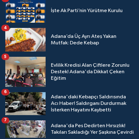
İşte Ak Parti’nin Yürütme Kurulu
4
Adana’da Üç Ayrı Ateş Yakan
Mutfak: Dede Kebap
5
Evlilik Kredisi Alan Çiftlere Zorunlu
Destek! Adana'da Dikkat Çeken
Eğitim
6
Adana'daki Kebapçı Saldırısında
Acı Haber! Saldırganı Durdurmak
İsterken Hayatını Kaybetti
7
Adana'da Pes Dedirten Hırsızlık!
Takıları Sakladığı Yer Şaşkına Çevirdi