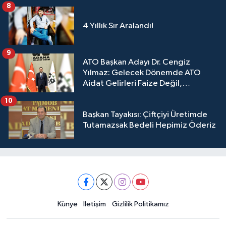
8
4 Yıllık Sır Aralandı!
9
ATO Başkan Adayı Dr. Cengiz
Yılmaz: Gelecek Dönemde ATO
Aidat Gelirleri Faize Değil,
Üyelerimize Ve Adana'ya Yatırılacak
10
Başkan Tayakısı: Çiftçiyi Üretimde
Tutamazsak Bedeli Hepimiz Öderiz
Künye
İletişim
Gizlilik Politikamız