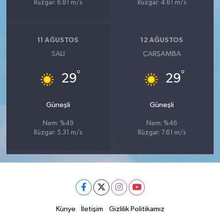
Rüzgar: 6.81 m/s
Rüzgar: 4.61 m/s
11 AĞUSTOS
12 AĞUSTOS
SALI
ÇARŞAMBA
°
°
29
29
Güneşli
Güneşli
Nem: %49
Nem: %46
Rüzgar: 5.31 m/s
Rüzgar: 7.61 m/s
Künye
İletişim
Gizlilik Politikamız