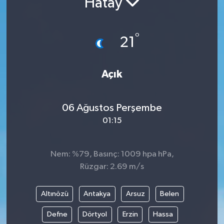
Hatay
Resmi İlanlar
°
21
Açık
06 Ağustos Perşembe
01:15
Nem: %79, Basınç: 1009 hpa hPa,
Rüzgar: 2.69 m/s
Altınözü
Antakya
Arsuz
Belen
Defne
Dörtyol
Erzin
Hassa