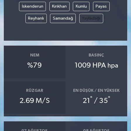
İskenderun
Kırıkhan
Kumlu
Payas
Reyhanlı
Samandağ
Yayladağı
NEM
BASINÇ
%79
1009 HPA
hpa
RÜZGAR
EN DÜŞÜK / EN YÜKSEK
°
°
2.69 M/S
21
/ 35