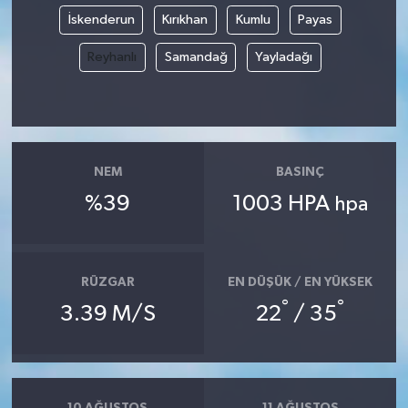
İskenderun
Kırıkhan
Kumlu
Payas
Reyhanlı
Samandağ
Yayladağı
NEM
BASINÇ
%39
1003 HPA
hpa
RÜZGAR
EN DÜŞÜK / EN YÜKSEK
°
°
3.39 M/S
22
/ 35