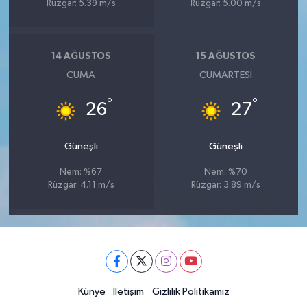
Rüzgar: 5.39 m/s
Rüzgar: 5.00 m/s
14 AĞUSTOS
15 AĞUSTOS
CUMA
CUMARTESI
°
°
26
27
Güneşli
Güneşli
Nem: %67
Nem: %70
Rüzgar: 4.11 m/s
Rüzgar: 3.89 m/s
Künye
İletişim
Gizlilik Politikamız