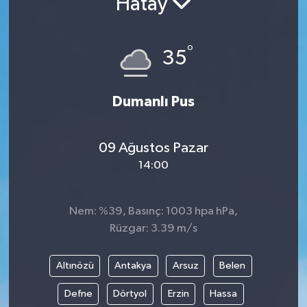
Hatay
Resmi İlanlar
°
35
Dumanlı Pus
09 Ağustos Pazar
14:00
Nem: %39, Basınç: 1003 hpa hPa,
Rüzgar: 3.39 m/s
Altınözü
Antakya
Arsuz
Belen
Defne
Dörtyol
Erzin
Hassa