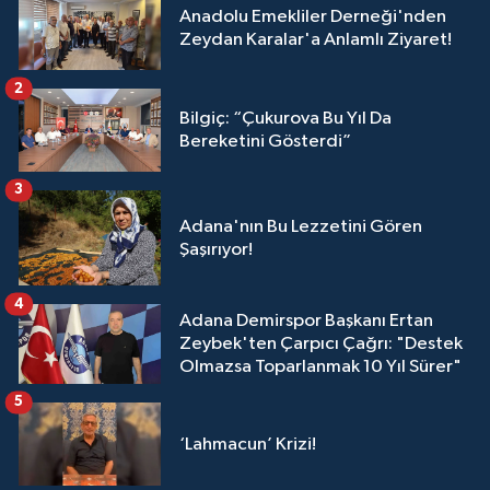
Anadolu Emekliler Derneği'nden
Zeydan Karalar'a Anlamlı Ziyaret!
2
Bilgiç: “Çukurova Bu Yıl Da
Bereketini Gösterdi”
3
Adana'nın Bu Lezzetini Gören
Şaşırıyor!
4
Adana Demirspor Başkanı Ertan
Zeybek'ten Çarpıcı Çağrı: "Destek
Olmazsa Toparlanmak 10 Yıl Sürer"
5
‘Lahmacun’ Krizi!