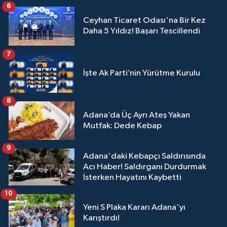
6
Ceyhan Ticaret Odası'na Bir Kez
Daha 5 Yıldız! Başarı Tescillendi
7
İşte Ak Parti’nin Yürütme Kurulu
8
Adana’da Üç Ayrı Ateş Yakan
Mutfak: Dede Kebap
9
Adana'daki Kebapçı Saldırısında
Acı Haber! Saldırganı Durdurmak
İsterken Hayatını Kaybetti
10
Yeni S Plaka Kararı Adana'yı
Karıştırdı!