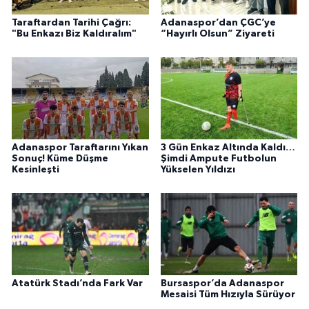
Taraftardan Tarihi Çağrı:
Adanaspor’dan ÇGC’ye
"Bu Enkazı Biz Kaldıralım"
“Hayırlı Olsun” Ziyareti
Adanaspor Taraftarını Yıkan
3 Gün Enkaz Altında Kaldı…
Sonuç! Küme Düşme
Şimdi Ampute Futbolun
Kesinleşti
Yükselen Yıldızı
Atatürk Stadı’nda Fark Var
Bursaspor’da Adanaspor
Mesaisi Tüm Hızıyla Sürüyor