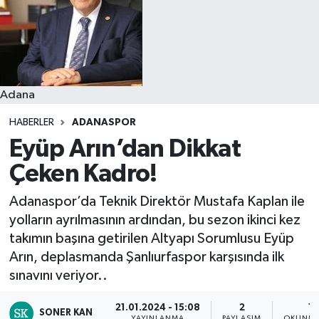
Resmi İlanlar
Adana
HABERLER
ADANASPOR
Eyüp Arın’dan Dikkat
Çeken Kadro!
Adanaspor’da Teknik Direktör Mustafa Kaplan ile
yolların ayrılmasının ardından, bu sezon ikinci kez
takımın başına getirilen Altyapı Sorumlusu Eyüp
Arın, deplasmanda Şanlıurfaspor karşısında ilk
sınavını veriyor..
21.01.2024 - 15:08
2
1 
SONER KAN
YAYINLANMA
PAYLAŞIM
OKUNMA