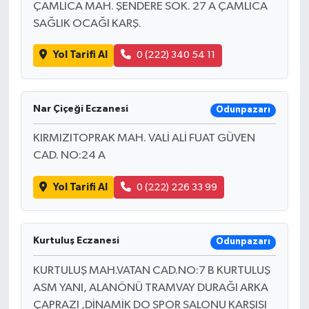
ÇAMLICA MAH. ŞENDERE SOK. 27 A ÇAMLICA
SAĞLIK OCAĞI KARŞ.
Yol Tarifi Al
0 (222) 340 54 11
Nar Çiçeği Eczanesi
Odunpazarı
KIRMIZITOPRAK MAH. VALİ ALİ FUAT GÜVEN
CAD. NO:24 A
Yol Tarifi Al
0 (222) 226 33 99
Kurtuluş Eczanesi
Odunpazarı
KURTULUŞ MAH.VATAN CAD.NO:7 B KURTULUŞ
ASM YANI, ALANÖNÜ TRAMVAY DURAĞI ARKA
ÇAPRAZI ,DİNAMİK DO SPOR SALONU KARŞISI