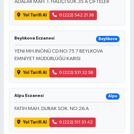
ADALAR MAH. 1. HALIÇI SOK.35 A ÇIFTELER
Yol Tarifi Al
0 (222) 542 21 36
Beylıkova Eczanesi
Beylikova
YENI MH.INÖNÜ CD.NO:75 7 BEYLKOVA
EMNİYET MÜDÜRLÜĞÜ KARISI
Yol Tarifi Al
0 (222) 531 32 58
Alpu Eczanesi
Alpu
FATİH MAH. DURAK SOK. NO:26 A
Yol Tarifi Al
0 (222) 511 33 42