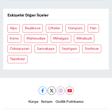
Eskişehir Diğer İlçeler
Alpu
Beylikova
Çifteler
Günyüzü
Han
İnönü
Mahmudiye
Mihalgazi
Mihaliççik
Odunpazari
Saricakaya
Seyitgazi
Sivrihisar
Tepebaşi
Künye
İletişim
Gizlilik Politikamız