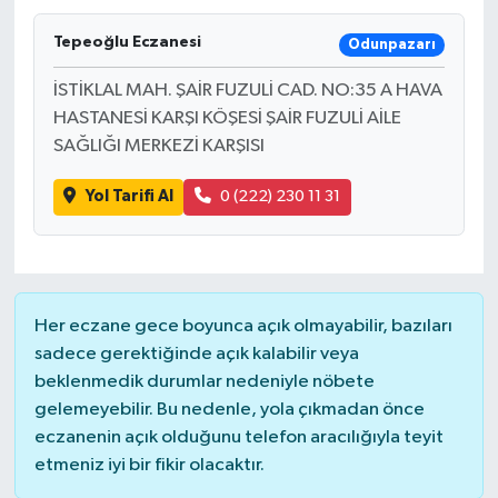
Tepeoğlu Eczanesi
Odunpazarı
İSTİKLAL MAH. ŞAİR FUZULİ CAD. NO:35 A HAVA
HASTANESİ KARŞI KÖŞESİ ŞAİR FUZULİ AİLE
SAĞLIĞI MERKEZİ KARŞISI
Yol Tarifi Al
0 (222) 230 11 31
Her eczane gece boyunca açık olmayabilir, bazıları
sadece gerektiğinde açık kalabilir veya
beklenmedik durumlar nedeniyle nöbete
gelemeyebilir. Bu nedenle, yola çıkmadan önce
eczanenin açık olduğunu telefon aracılığıyla teyit
etmeniz iyi bir fikir olacaktır.