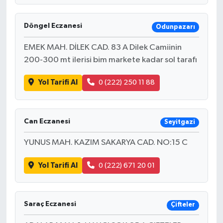
Döngel Eczanesi
Odunpazarı
EMEK MAH. DİLEK CAD. 83 A Dilek Camiinin
200-300 mt ilerisi bim markete kadar sol tarafı
Yol Tarifi Al
0 (222) 250 11 88
Can Eczanesi
Seyitgazi
YUNUS MAH. KAZIM SAKARYA CAD. NO:15 C
Yol Tarifi Al
0 (222) 671 20 01
Saraç Eczanesi
Çifteler