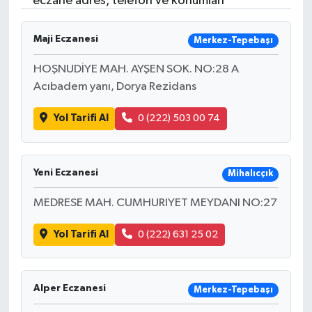
eczane adres, telefon ve konumları
Resmi İlanlar
Maji Eczanesi
Merkez-Tepebaşı
HOŞNUDİYE MAH. AYŞEN SOK. NO:28 A
Acıbadem yanı, Dorya Rezidans
Yol Tarifi Al
0 (222) 503 00 74
Yeni Eczanesi
Mihalıcçık
MEDRESE MAH. CUMHURIYET MEYDANI NO:27
Yol Tarifi Al
0 (222) 631 25 02
Alper Eczanesi
Merkez-Tepebaşı