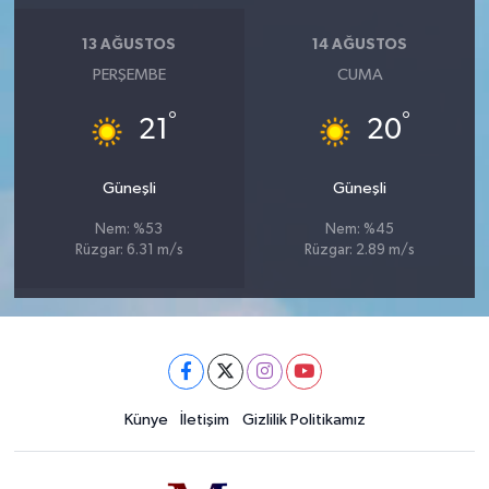
13 AĞUSTOS
14 AĞUSTOS
PERŞEMBE
CUMA
°
°
21
20
Güneşli
Güneşli
Nem: %53
Nem: %45
Rüzgar: 6.31 m/s
Rüzgar: 2.89 m/s
Künye
İletişim
Gizlilik Politikamız