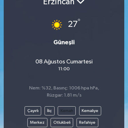
Erzincan
Resmi İlanlar
°
27
Güneşli
08 Ağustos Cumartesi
11:00
Nem: %32, Basınç: 1006 hpa hPa,
Rüzgar: 1.81 m/s
Çayırlı
İliç
Kemah
Kemaliye
Merkez
Otlukbeli
Refahiye