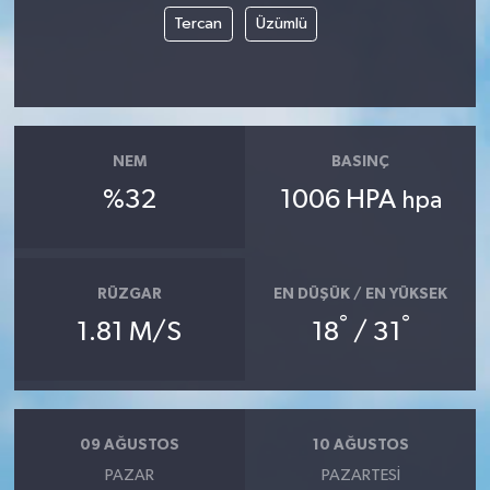
Tercan
Üzümlü
NEM
BASINÇ
%32
1006 HPA
hpa
RÜZGAR
EN DÜŞÜK / EN YÜKSEK
°
°
1.81 M/S
18
/ 31
09 AĞUSTOS
10 AĞUSTOS
PAZAR
PAZARTESI