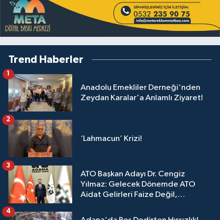
Trend Haberler
1
Anadolu Emekliler Derneği'nden
Zeydan Karalar'a Anlamlı Ziyaret!
2
‘Lahmacun’ Krizi!
3
ATO Başkan Adayı Dr. Cengiz
Yılmaz: Gelecek Dönemde ATO
Aidat Gelirleri Faize Değil,
Üyelerimize Ve Adana'ya Yatırılacak
4