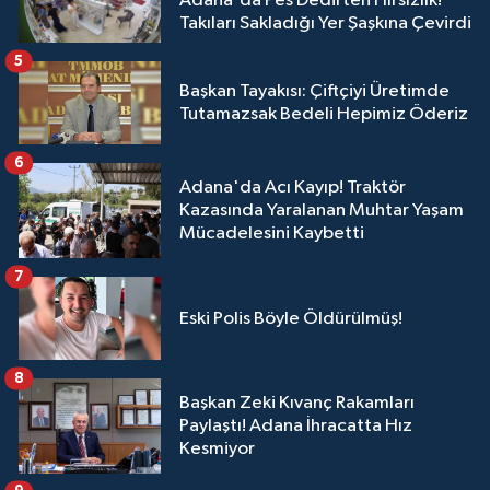
Adana'da Pes Dedirten Hırsızlık!
Takıları Sakladığı Yer Şaşkına Çevirdi
5
Başkan Tayakısı: Çiftçiyi Üretimde
Tutamazsak Bedeli Hepimiz Öderiz
6
Adana'da Acı Kayıp! Traktör
Kazasında Yaralanan Muhtar Yaşam
Mücadelesini Kaybetti
7
Eski Polis Böyle Öldürülmüş!
8
Başkan Zeki Kıvanç Rakamları
Paylaştı! Adana İhracatta Hız
Kesmiyor