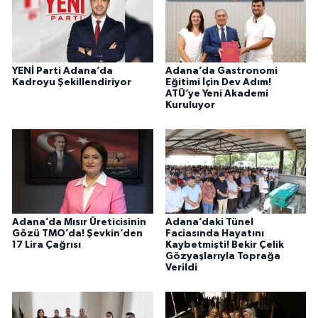
YENİ Parti Adana’da
Adana’da Gastronomi
Kadroyu Şekillendiriyor
Eğitimi İçin Dev Adım!
ATÜ’ye Yeni Akademi
Kuruluyor
Adana’da Mısır Üreticisinin
Adana’daki Tünel
Gözü TMO’da! Şevkin’den
Faciasında Hayatını
17 Lira Çağrısı
Kaybetmişti! Bekir Çelik
Gözyaşlarıyla Toprağa
Verildi