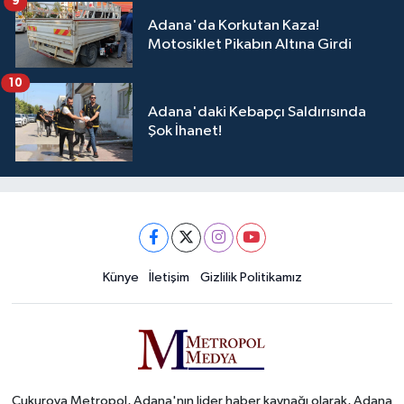
9
Adana'da Korkutan Kaza!
Motosiklet Pikabın Altına Girdi
10
Adana'daki Kebapçı Saldırısında
Şok İhanet!
Künye
İletişim
Gizlilik Politikamız
Çukurova Metropol, Adana'nın lider haber kaynağı olarak, Adana