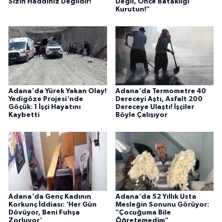
Sizin Haddiniz Değildir!"
Değil, Önce Bataklığı
Kurutun!"
Adana'da Yürek Yakan Olay!
Adana'da Termometre 40
Yedigöze Projesi'nde
Dereceyi Aştı, Asfalt 200
Göçük: 1 İşçi Hayatını
Dereceye Ulaştı! İşçiler
Kaybetti
Böyle Çalışıyor
Adana'da Genç Kadının
Adana'da 52 Yıllık Usta
Korkunç İddiası: 'Her Gün
Mesleğin Sonunu Görüyor:
Dövüyor, Beni Fuhşa
"Çocuğuma Bile
Zorluyor'
Öğretemedim"