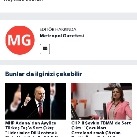
EDITÖR HAKKINDA
Metropol Gazetesi
Bunlar da ilginizi çekebilir
MHP Adana'dan Ayyüce
CHP'li Şevkin TBMM'de Sert
Türkeş Taş'a Sert Çıkış:
Çıktı: "Çocukları
"Liderimize Dil Uzatmak
Cezalandırmak Çözüm