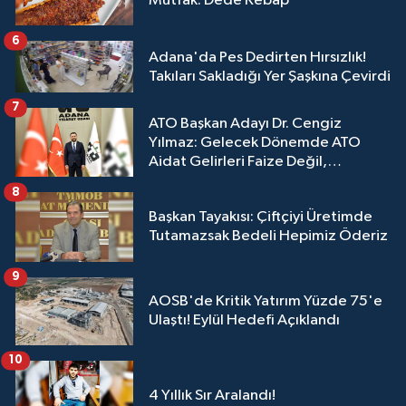
Mutfak: Dede Kebap
6
Adana'da Pes Dedirten Hırsızlık!
Takıları Sakladığı Yer Şaşkına Çevirdi
7
ATO Başkan Adayı Dr. Cengiz
Yılmaz: Gelecek Dönemde ATO
Aidat Gelirleri Faize Değil,
Üyelerimize Ve Adana'ya Yatırılacak
8
Başkan Tayakısı: Çiftçiyi Üretimde
Tutamazsak Bedeli Hepimiz Öderiz
9
AOSB'de Kritik Yatırım Yüzde 75'e
Ulaştı! Eylül Hedefi Açıklandı
10
4 Yıllık Sır Aralandı!