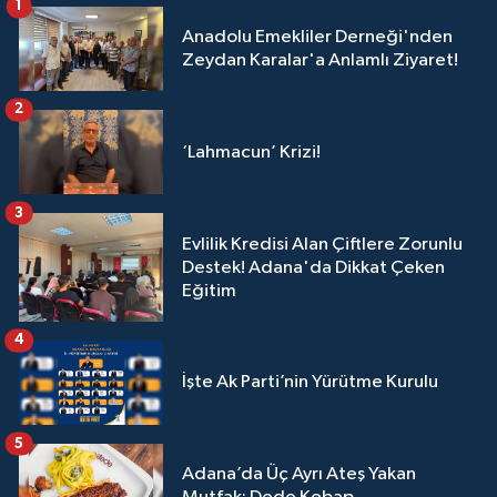
1
Anadolu Emekliler Derneği'nden
Zeydan Karalar'a Anlamlı Ziyaret!
2
‘Lahmacun’ Krizi!
3
Evlilik Kredisi Alan Çiftlere Zorunlu
Destek! Adana'da Dikkat Çeken
Eğitim
4
İşte Ak Parti’nin Yürütme Kurulu
5
Adana’da Üç Ayrı Ateş Yakan