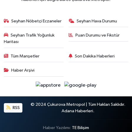
Seyhan Nöbetçi Eczaneler
Seyhan Hava Durumu
Seyhan Trafik Yoğunluk
Puan Durumu ve Fikstür
Haritası
Tüm Manşetler
Son Dakika Haberleri
Haber Arşivi
© 2024 Çukurova Metropol | Tüm Hakları Saklıdır.
RSS
Adana Haberleri.
Haber Yazılımı:
TE Bilişim