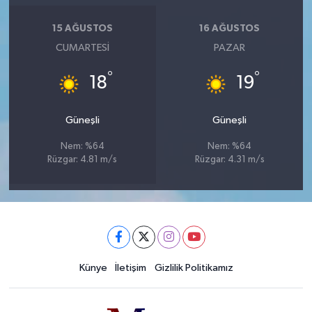
15 AĞUSTOS
16 AĞUSTOS
CUMARTESI
PAZAR
°
°
18
19
Güneşli
Güneşli
Nem: %64
Nem: %64
Rüzgar: 4.81 m/s
Rüzgar: 4.31 m/s
Künye
İletişim
Gizlilik Politikamız