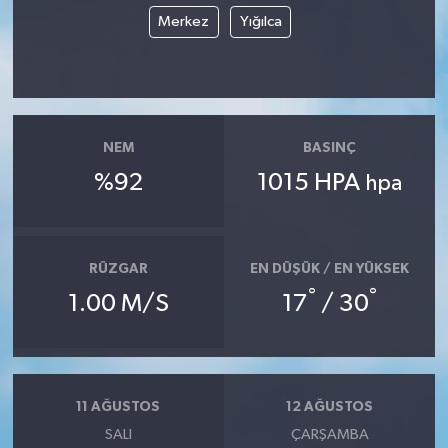
Merkez
Yığılca
NEM
BASINÇ
%92
1015 HPA
hpa
RÜZGAR
EN DÜŞÜK / EN YÜKSEK
°
°
1.00 M/S
17
/ 30
11 AĞUSTOS
12 AĞUSTOS
SALI
ÇARŞAMBA