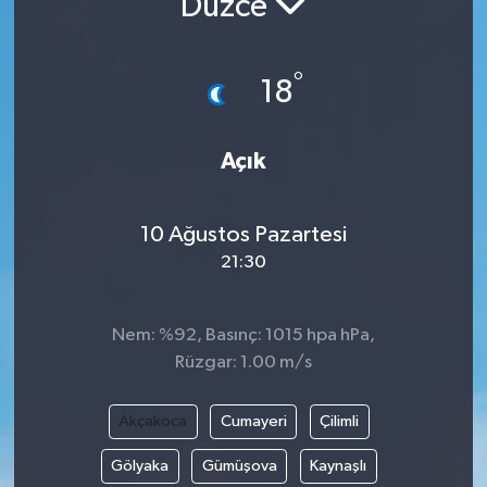
Düzce
Resmi İlanlar
°
18
Açık
10 Ağustos Pazartesi
21:30
Nem: %92, Basınç: 1015 hpa hPa,
Rüzgar: 1.00 m/s
Akçakoca
Cumayeri
Çilimli
Gölyaka
Gümüşova
Kaynaşlı