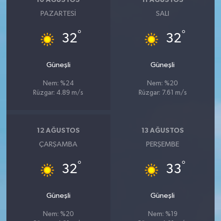
10 AĞUSTOS
11 AĞUSTOS
PAZARTESI
SALI
°
°
32
32
Güneşli
Güneşli
Nem: %24
Nem: %20
Rüzgar: 4.89 m/s
Rüzgar: 7.61 m/s
12 AĞUSTOS
13 AĞUSTOS
ÇARŞAMBA
PERŞEMBE
°
°
32
33
Güneşli
Güneşli
Nem: %20
Nem: %19