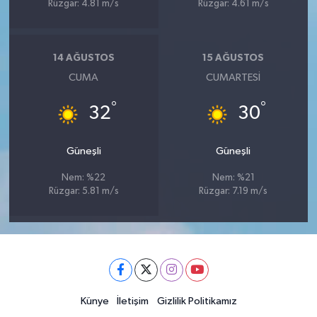
Rüzgar: 4.81 m/s
Rüzgar: 4.61 m/s
14 AĞUSTOS
15 AĞUSTOS
CUMA
CUMARTESI
°
°
32
30
Güneşli
Güneşli
Nem: %22
Nem: %21
Rüzgar: 5.81 m/s
Rüzgar: 7.19 m/s
Künye
İletişim
Gizlilik Politikamız