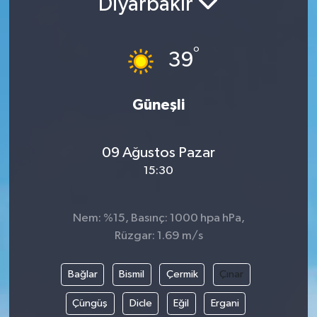
Diyarbakır
Resmi İlanlar
°
39
Güneşli
09 Ağustos Pazar
15:30
Nem: %15, Basınç: 1000 hpa hPa,
Rüzgar: 1.69 m/s
Bağlar
Bismil
Çermik
Çınar
Çüngüş
Dicle
Eğil
Ergani