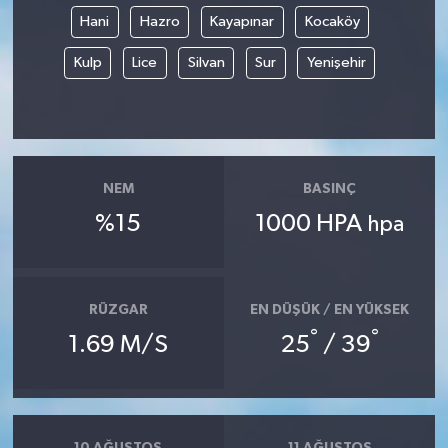
Hani
Hazro
Kayapınar
Kocaköy
Kulp
Lice
Silvan
Sur
Yenişehir
NEM
BASINÇ
%15
1000 HPA
hpa
RÜZGAR
EN DÜŞÜK / EN YÜKSEK
°
°
1.69 M/S
25
/ 39