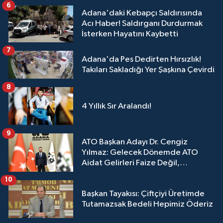
6
Adana'daki Kebapçı Saldırısında
Acı Haber! Saldırganı Durdurmak
İsterken Hayatını Kaybetti
7
Adana'da Pes Dedirten Hırsızlık!
Takıları Sakladığı Yer Şaşkına Çevirdi
8
4 Yıllık Sır Aralandı!
9
ATO Başkan Adayı Dr. Cengiz
Yılmaz: Gelecek Dönemde ATO
Aidat Gelirleri Faize Değil,
Üyelerimize Ve Adana'ya Yatırılacak
10
Başkan Tayakısı: Çiftçiyi Üretimde
Tutamazsak Bedeli Hepimiz Öderiz