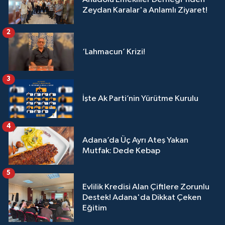
Zeydan Karalar'a Anlamlı Ziyaret!
2
‘Lahmacun’ Krizi!
3
İşte Ak Parti’nin Yürütme Kurulu
4
Adana’da Üç Ayrı Ateş Yakan
Mutfak: Dede Kebap
5
Evlilik Kredisi Alan Çiftlere Zorunlu
Destek! Adana'da Dikkat Çeken
Eğitim