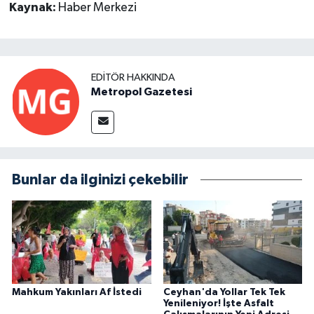
Kaynak:
Haber Merkezi
EDITÖR HAKKINDA
Metropol Gazetesi
Bunlar da ilginizi çekebilir
Mahkum Yakınları Af İstedi
Ceyhan'da Yollar Tek Tek
Yenileniyor! İşte Asfalt