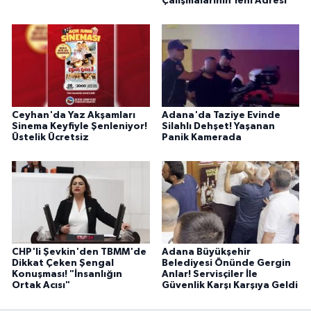
Çalışmalarının Yeni Adresi
Ceyhan'da Yaz Akşamları
Adana'da Taziye Evinde
Sinema Keyfiyle Şenleniyor!
Silahlı Dehşet! Yaşanan
Üstelik Ücretsiz
Panik Kamerada
CHP'li Şevkin'den TBMM'de
Adana Büyükşehir
Dikkat Çeken Şengal
Belediyesi Önünde Gergin
Konuşması! "İnsanlığın
Anlar! Servisçiler İle
Ortak Acısı"
Güvenlik Karşı Karşıya Geldi