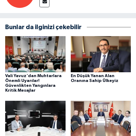
Bunlar da ilginizi çekebilir
Vali Yavuz'dan Muhtarlara
En Düşük Yanan Alan
Önemli Uyarılar!
Oranına Sahip Ülkeyiz
Güvenlikten Yangınlara
Kritik Mesajlar