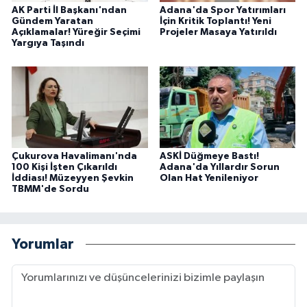
AK Parti İl Başkanı'ndan
Adana'da Spor Yatırımları
Gündem Yaratan
İçin Kritik Toplantı! Yeni
Açıklamalar! Yüreğir Seçimi
Projeler Masaya Yatırıldı
Yargıya Taşındı
Çukurova Havalimanı'nda
ASKİ Düğmeye Bastı!
100 Kişi İşten Çıkarıldı
Adana'da Yıllardır Sorun
İddiası! Müzeyyen Şevkin
Olan Hat Yenileniyor
TBMM'de Sordu
Yorumlar