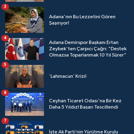
3
Adana'nın Bu Lezzetini Gören
Şaşırıyor!
4
Adana Demirspor Başkanı Ertan
Zeybek'ten Çarpıcı Çağrı: "Destek
Olmazsa Toparlanmak 10 Yıl Sürer"
5
‘Lahmacun’ Krizi!
6
Ceyhan Ticaret Odası'na Bir Kez
Daha 5 Yıldız! Başarı Tescillendi
7
İşte Ak Parti’nin Yürütme Kurulu