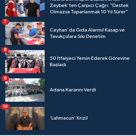
Zeybek'ten Çarpıcı Çağrı: "Destek
Olmazsa Toparlanmak 10 Yıl Sürer"
7
Ceyhan'da Gıda Alarmı! Kasap ve
Tavukçulara Sıkı Denetim
8
50 İtfaiyeci Yemin Ederek Görevine
Başladı
9
Adana Kararını Verdi
10
‘Lahmacun’ Krizi!