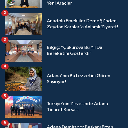
Yeni Araçlar
2
Anadolu Emekliler Derneği'nden
Zeydan Karalar'a Anlamlı Ziyaret!
3
Bilgiç: “Çukurova Bu Yıl Da
Bereketini Gösterdi”
4
Adana'nın Bu Lezzetini Gören
Şaşırıyor!
5
Türkiye’nin Zirvesinde Adana
Ticaret Borsası
6
Adana Demirspor Başkanı Ertan