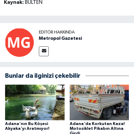
Kaynak:
BÜLTEN
EDITÖR HAKKINDA
Metropol Gazetesi
Bunlar da ilginizi çekebilir
Adana'nın Bu Köşesi
Adana'da Korkutan Kaza!
Akyaka'yı Aratmıyor!
Motosiklet Pikabın Altına
Girdi