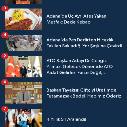
3
Adana’da Üç Ayrı Ateş Yakan
Mutfak: Dede Kebap
4
Adana'da Pes Dedirten Hırsızlık!
Takıları Sakladığı Yer Şaşkına Çevirdi
5
ATO Başkan Adayı Dr. Cengiz
Yılmaz: Gelecek Dönemde ATO
Aidat Gelirleri Faize Değil,
Üyelerimize Ve Adana'ya Yatırılacak
6
Başkan Tayakısı: Çiftçiyi Üretimde
Tutamazsak Bedeli Hepimiz Öderiz
7
4 Yıllık Sır Aralandı!