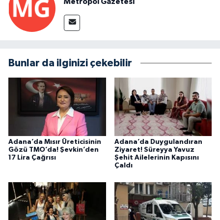
Metropol Gazetesi
Bunlar da ilginizi çekebilir
Adana’da Mısır Üreticisinin
Adana’da Duygulandıran
Gözü TMO’da! Şevkin’den
Ziyaret! Süreyya Yavuz
17 Lira Çağrısı
Şehit Ailelerinin Kapısını
Çaldı