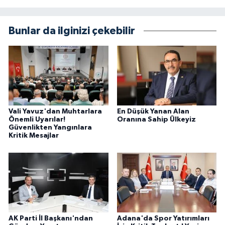
Bunlar da ilginizi çekebilir
Vali Yavuz'dan Muhtarlara
En Düşük Yanan Alan
Önemli Uyarılar!
Oranına Sahip Ülkeyiz
Güvenlikten Yangınlara
Kritik Mesajlar
AK Parti İl Başkanı'ndan
Adana'da Spor Yatırımları