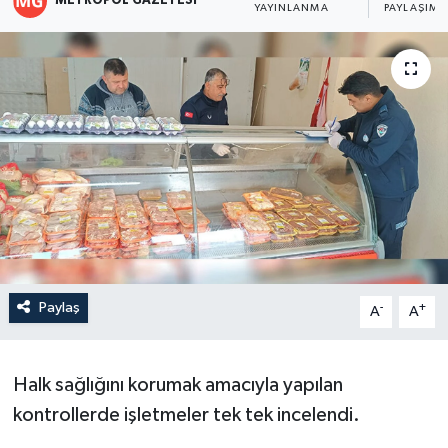
METROPOL GAZETESI
YAYINLANMA
PAYLAŞIM
Paylaş
-
+
A
A
Halk sağlığını korumak amacıyla yapılan
kontrollerde işletmeler tek tek incelendi.