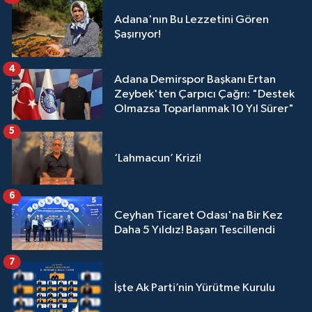
Adana'nın Bu Lezzetini Gören
Şaşırıyor!
4
Adana Demirspor Başkanı Ertan
Zeybek'ten Çarpıcı Çağrı: "Destek
Olmazsa Toparlanmak 10 Yıl Sürer"
5
‘Lahmacun’ Krizi!
6
Ceyhan Ticaret Odası'na Bir Kez
Daha 5 Yıldız! Başarı Tescillendi
7
İşte Ak Parti’nin Yürütme Kurulu