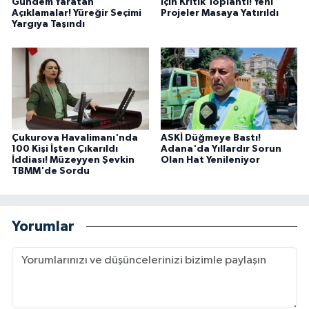
Gündem Yaratan
İçin Kritik Toplantı! Yeni
Açıklamalar! Yüreğir Seçimi
Projeler Masaya Yatırıldı
Yargıya Taşındı
Çukurova Havalimanı'nda
ASKİ Düğmeye Bastı!
100 Kişi İşten Çıkarıldı
Adana'da Yıllardır Sorun
İddiası! Müzeyyen Şevkin
Olan Hat Yenileniyor
TBMM'de Sordu
Yorumlar