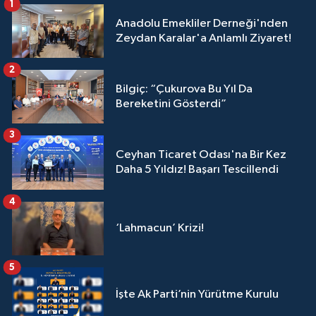
1
Anadolu Emekliler Derneği'nden
Zeydan Karalar'a Anlamlı Ziyaret!
2
Bilgiç: “Çukurova Bu Yıl Da
Bereketini Gösterdi”
3
Ceyhan Ticaret Odası'na Bir Kez
Daha 5 Yıldız! Başarı Tescillendi
4
‘Lahmacun’ Krizi!
5
İşte Ak Parti’nin Yürütme Kurulu