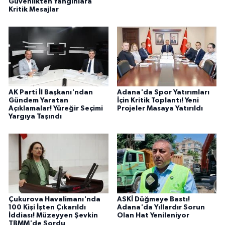
Güvenlikten Yangınlara
Kritik Mesajlar
AK Parti İl Başkanı'ndan
Adana'da Spor Yatırımları
Gündem Yaratan
İçin Kritik Toplantı! Yeni
Açıklamalar! Yüreğir Seçimi
Projeler Masaya Yatırıldı
Yargıya Taşındı
Çukurova Havalimanı'nda
ASKİ Düğmeye Bastı!
100 Kişi İşten Çıkarıldı
Adana'da Yıllardır Sorun
İddiası! Müzeyyen Şevkin
Olan Hat Yenileniyor
TBMM'de Sordu