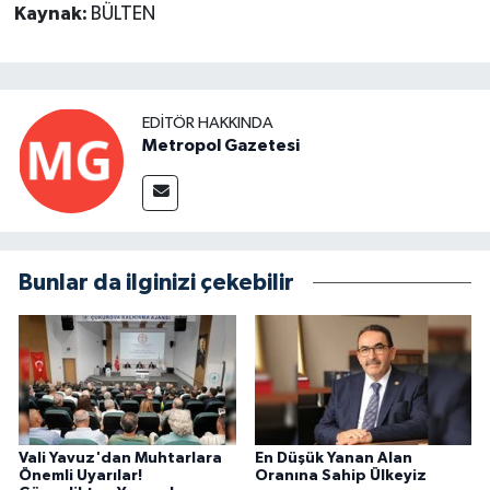
Kaynak:
BÜLTEN
EDITÖR HAKKINDA
Metropol Gazetesi
Bunlar da ilginizi çekebilir
Vali Yavuz'dan Muhtarlara
En Düşük Yanan Alan
Önemli Uyarılar!
Oranına Sahip Ülkeyiz