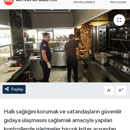
METROPOL GAZETESI
YAYINLANMA
PAYLAŞIM
Paylaş
-
+
A
A
Halk sağlığını korumak ve vatandaşların güvenilir
gıdaya ulaşmasını sağlamak amacıyla yapılan
kontrollerde işletmeler birçok kriter açısından