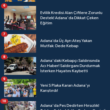
6
Evlilik Kredisi Alan Çiftlere Zorunlu
Destek! Adana'da Dikkat Çeken
Eğitim
7
Adana’da Üç Ayrı Ateş Yakan
Mutfak: Dede Kebap
8
Adana'daki Kebapçı Saldırısında
Acı Haber! Saldırganı Durdurmak
İsterken Hayatını Kaybetti
9
Yeni S Plaka Kararı Adana'yı
Karıştırdı!
10
Adana'da Pes Dedirten Hırsızlık!