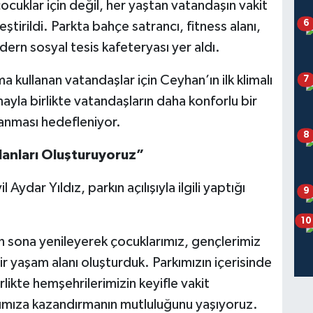
cuklar için değil, her yaştan vatandaşın vakit
6
ştirildi. Parkta bahçe satrancı, fitness alanı,
dern sosyal tesis kafeteryası yer aldı.
 kullanan vatandaşlar için Ceyhan’ın ilk klimalı
7
ayla birlikte vatandaşların daha konforlu bir
anması hedefleniyor.
8
lanları Oluşturuyoruz”
ydar Yıldız, parkın açılışıyla ilgili yaptığı
9
10
n sona yenileyerek çocuklarımız, gençlerimiz
ir yaşam alanı oluşturduk. Parkımızın içerisinde
rlikte hemşehrilerimizin keyifle vakit
’ımıza kazandırmanın mutluluğunu yaşıyoruz.