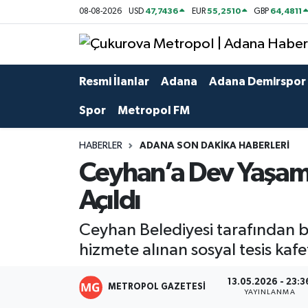
47,7436
55,2510
64,4811
08-08-2026
USD
EUR
GBP
Siyaset
Yazarlar
Seyhan Nöbetçi Eczaneler
Resmi İlanlar
Adana
Adana Demirspor
Ekonomi
Foto Galeri
Seyhan Hava Durumu
Spor
Metropol FM
Sağlık
Videolar
Seyhan Trafik Yoğunluk Haritası
HABERLER
ADANA SON DAKIKA HABERLERI
Spor
Süper Lig Puan Durumu ve Fikstür
Ceyhan’a Dev Yaşam 
Özel Haberler
Tüm Manşetler
Açıldı
Yerel Yönetim
Son Dakika Haberleri
Ceyhan Belediyesi tarafından b
hizmete alınan sosyal tesis kafe
Kültür-Sanat
Haber Arşivi
13.05.2026 - 23:3
METROPOL GAZETESI
YAYINLANMA
Magazin