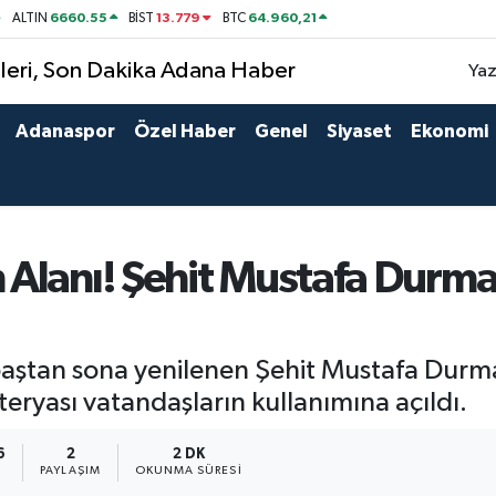
6660.55
13.779
64.960,21
ALTIN
BİST
BTC
Yaz
Adanaspor
Özel Haber
Genel
Siyaset
Ekonomi
Alanı! Şehit Mustafa Durma
aştan sona yenilenen Şehit Mustafa Durmaz
teryası vatandaşların kullanımına açıldı.
6
2
2 DK
PAYLAŞIM
OKUNMA SÜRESI