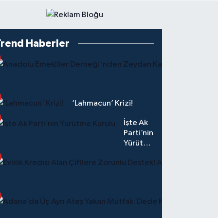
Trend Haberler
‘Lahmacun’ Krizi!
İşte Ak
Parti’nin
Yürütme
Kurulu
Adana’
Üç Ayrı