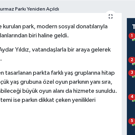
ne kurulan park, modern sosyal donatılarıyla
nlarından biri haline geldi.
1
 Aydar Yıldız, vatandaşlarla bir araya gelerek
.
2
en tasarlanan parkta farklı yaş gruplarına hitap
3
üçük yaş grubuna özel oyun parkının yanı sıra,
nabileceği büyük oyun alanı da hizmete sunuldu.
4
istemi ise parkın dikkat çeken yenilikleri
5