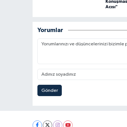
Konuşması
Acısı"
Yorumlar
Gönder