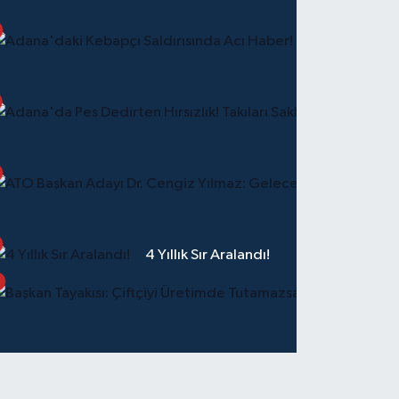
Ateş
Yakan
Mutfak
Dede
Kebap
4 Yıllık Sır Aralandı!