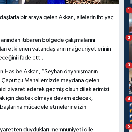
1
şlarla bir araya gelen Akkan, ailelerin ihtiyaç
2
k anından itibaren bölgede çalışmalarını
an etkilenen vatandaşların mağduriyetlerinin
ceğini ifade etti.
3
nan Hasibe Akkan, “Seyhan dayanışmanın
ız. Çaputçu Mahallemizde meydana gelen
izi ziyaret ederek geçmiş olsun dileklerimizi
armak için destek olmaya devam edecek,
4
 başlarına mücadele etmelerine izin
5
iyaretten duydukları memnuniyeti dile