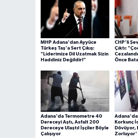
MHP Adana'dan Ayyüce
CHP'li Şe
Türkeş Taş'a Sert Çıkış:
Çıktı: "Ço
"Liderimize Dil Uzatmak Sizin
Cezalandı
Haddiniz Değildir!"
Önce Bata
Adana'da Termometre 40
Adana'da 
Dereceyi Aştı, Asfalt 200
Korkunç İ
Dereceye Ulaştı! İşçiler Böyle
Dövüyor, 
Çalışıyor
Zorluyor'