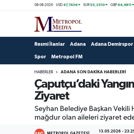
47,7436
55,2510
64,4811
08-08-2026
USD
EUR
GBP
Siyaset
Yazarlar
Seyhan Nöbetçi Eczaneler
Ekonomi
Foto Galeri
Seyhan Hava Durumu
Resmi İlanlar
Adana
Adana Demirspor
Sağlık
Videolar
Seyhan Trafik Yoğunluk Haritası
Spor
Metropol FM
Spor
Süper Lig Puan Durumu ve Fikstür
HABERLER
ADANA SON DAKIKA HABERLERI
Çaputçu’daki Yangı
Özel Haberler
Tüm Manşetler
Ziyaret
Yerel Yönetim
Son Dakika Haberleri
Seyhan Belediye Başkan Vekili
Kültür-Sanat
Haber Arşivi
mağdur olan aileleri ziyaret eder
Magazin
13.05.2026 - 23:2
METROPOL GAZETESI