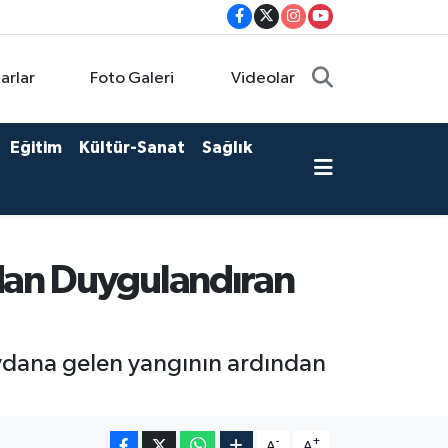
arlar
Foto Galeri
Videolar
Eğitim
Kültür-Sanat
Sağlık
dan Duygulandıran
ydana gelen yangının ardından
-
+
A
A