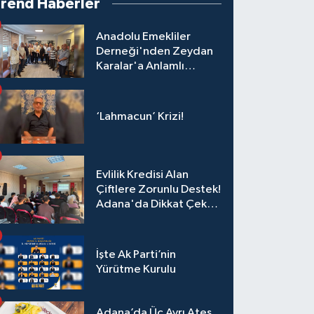
Trend Haberler
Anadolu Emekliler
Derneği'nden Zeydan
Karalar'a Anlamlı
Ziyaret!
‘Lahmacun’ Krizi!
Evlilik Kredisi Alan
Çiftlere Zorunlu Destek!
Adana'da Dikkat Çeken
Eğitim
İşte Ak Parti’nin
Yürütme Kurulu
Adana’da Üç Ayrı Ateş