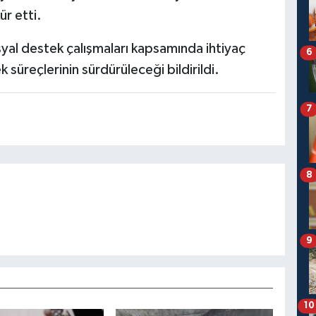
r etti.
yal destek çalışmaları kapsamında ihtiyaç
6
 süreçlerinin sürdürüleceği bildirildi.
7
8
9
10