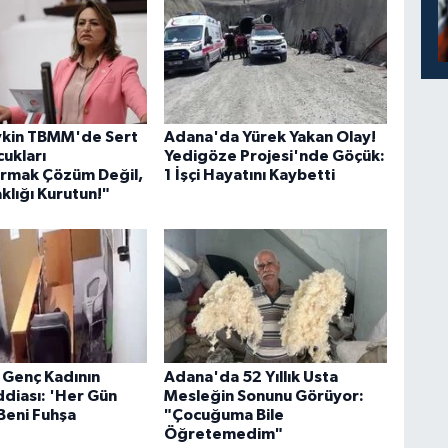
vkin TBMM'de Sert
Adana'da Yürek Yakan Olay!
cukları
Yedigöze Projesi'nde Göçük:
rmak Çözüm Değil,
1 İşçi Hayatını Kaybetti
klığı Kurutun!"
Genç Kadının
Adana'da 52 Yıllık Usta
ddiası: 'Her Gün
Mesleğin Sonunu Görüyor:
Beni Fuhşa
"Çocuğuma Bile
Öğretemedim"