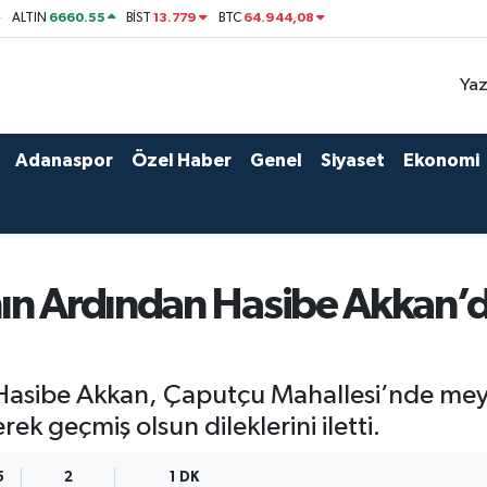
6660.55
13.779
64.944,08
ALTIN
BİST
BTC
Yaz
Adanaspor
Özel Haber
Genel
Siyaset
Ekonomi
nın Ardından Hasibe Akkan’
 Hasibe Akkan, Çaputçu Mahallesi’nde me
ek geçmiş olsun dileklerini iletti.
5
2
1 DK