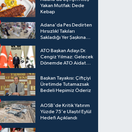
Yakan Mutfak: Dede
Kebap
Adana'da Pes Dedirten
Hırsızlık! Takıları
Sakladığı Yer Şaşkına
Çevirdi
ATO Başkan Adayı Dr.
Cengiz Yılmaz: Gelecek
Dönemde ATO Aidat
Gelirleri Faize Değil,
Üyelerimize Ve
Başkan Tayakısı: Çiftçiyi
Adana'ya Yatırılacak
Üretimde Tutamazsak
Bedeli Hepimiz Öderiz
AOSB'de Kritik Yatırım
Yüzde 75'e Ulaştı! Eylül
Hedefi Açıklandı