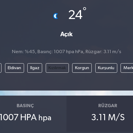
°
24
Açık
Nem: %45, Basınç: 1007 hpa hPa, Rüzgar: 3.11 m/s
Eldivan
Ilgaz
Kızılırmak
Korgun
Kurşunlu
Mer
BASINÇ
RÜZGAR
1007 HPA
3.11 M/S
hpa