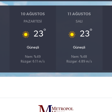
10 AĞUSTOS
11 AĞUSTOS
PAZARTESI
SALI
°
°
23
23
Güneşli
Güneşli
Nem: %49
Nem: %48
Rüzgar: 6.11 m/s
Rüzgar: 4.89 m/s