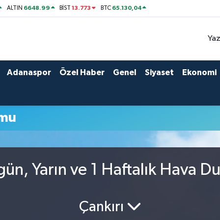
6648.99
13.773
65.130,04
ALTIN
BİST
BTC
Yaz
Adanaspor
Özel Haber
Genel
Siyaset
Ekonomi
umu
gün, Yarın ve 1 Haftalık Hava 
Çankırı