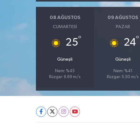
08 AĞUSTOS
09 AĞUSTOS
CUMARTESI
PAZAR
°
°
25
24
Güneşli
Güneşli
Nem: %45
Nem: %41
Rüzgar: 6.69 m/s
Rüzgar: 5.50 m/s