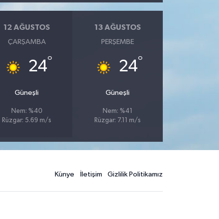
12 AĞUSTOS
13 AĞUSTOS
ÇARŞAMBA
PERŞEMBE
°
°
24
24
Güneşli
Güneşli
Nem: %40
Nem: %41
Rüzgar: 5.69 m/s
Rüzgar: 7.11 m/s
Künye
İletişim
Gizlilik Politikamız