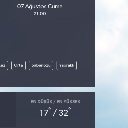
07 Ağustos Cuma
21:00
kez
Orta
Şabanözü
Yapraklı
EN DÜŞÜK / EN YÜKSEK
°
°
17
/ 32