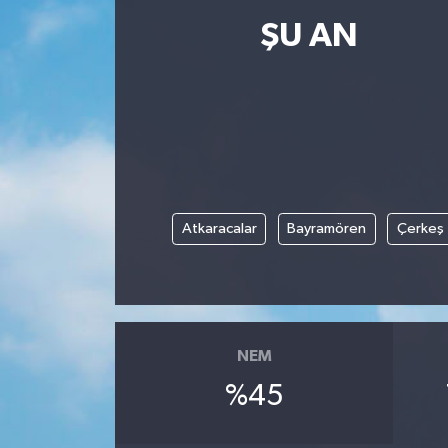
ŞU AN
Resmi İlanlar
Atkaracalar
Bayramören
Çerkeş
NEM
%45