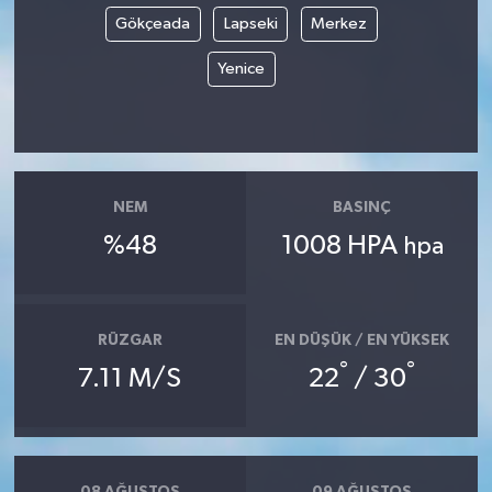
Gökçeada
Lapseki
Merkez
Yenice
NEM
BASINÇ
%48
1008 HPA
hpa
RÜZGAR
EN DÜŞÜK / EN YÜKSEK
°
°
7.11 M/S
22
/ 30