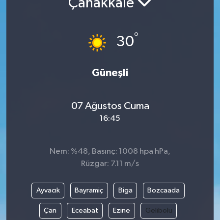
Çanakkale
Resmi İlanlar
°
30
Güneşli
07 Ağustos Cuma
16:45
Nem: %48, Basınç: 1008 hpa hPa,
Rüzgar: 7.11 m/s
Ayvacık
Bayramiç
Biga
Bozcaada
Çan
Eceabat
Ezine
Gelibolu