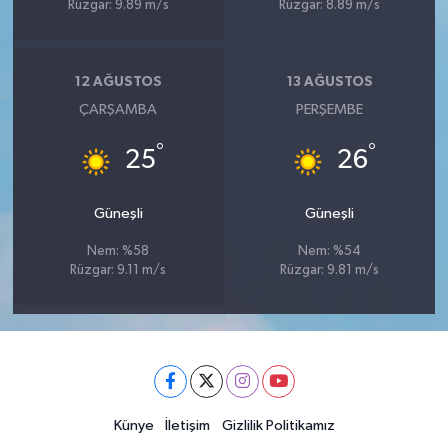
Rüzgar: 9.89 m/s
Rüzgar: 8.89 m/s
12 AĞUSTOS
13 AĞUSTOS
ÇARŞAMBA
PERŞEMBE
°
°
25
26
Güneşli
Güneşli
Nem: %58
Nem: %54
Rüzgar: 9.11 m/s
Rüzgar: 9.81 m/s
Künye
İletişim
Gizlilik Politikamız