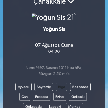
Çanakkale
Resmi İlanlar
°
21
Yoğun Sis
07 Ağustos Cuma
04:00
Nem: %97, Basınç: 1011 hpa hPa,
Rüzgar: 2.50 m/s
Ayvacık
Bayramiç
Biga
Bozcaada
Çan
Eceabat
Ezine
Gelibolu
Gökçeada
Lapseki
Merkez