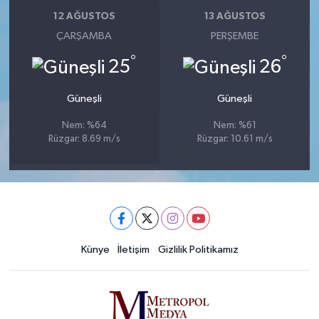
12 AĞUSTOS
13 AĞUSTOS
ÇARŞAMBA
PERŞEMBE
°
°
25
26
Güneşli
Güneşli
Nem: %64
Nem: %61
Rüzgar: 8.69 m/s
Rüzgar: 10.61 m/s
Künye
İletişim
Gizlilik Politikamız