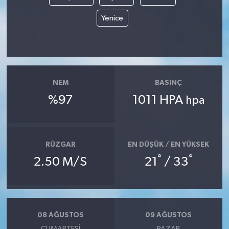
Yenice
NEM
BASINÇ
%97
1011 HPA
hpa
RÜZGAR
EN DÜŞÜK / EN YÜKSEK
°
°
2.50 M/S
21
/ 33
08 AĞUSTOS
09 AĞUSTOS
CUMARTESI
PAZAR