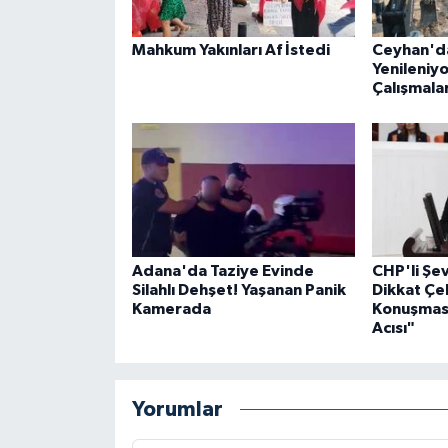
Mahkum Yakınları Af İstedi
Ceyhan'da
Yenileniyo
Çalışmalar
Adana'da Taziye Evinde
CHP'li Ş
Silahlı Dehşet! Yaşanan Panik
Dikkat Çe
Kamerada
Konuşması
Acısı"
Yorumlar