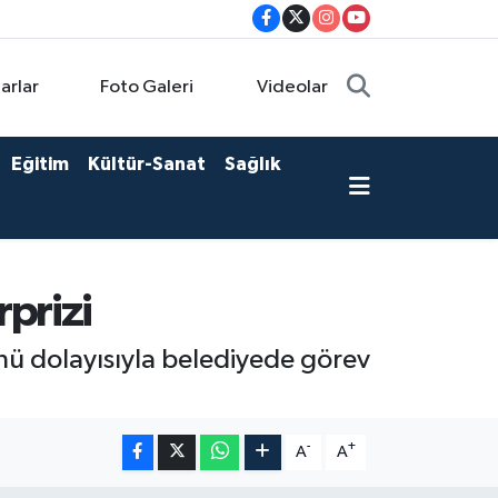
arlar
Foto Galeri
Videolar
Eğitim
Kültür-Sanat
Sağlık
prizi
nü dolayısıyla belediyede görev
-
+
A
A