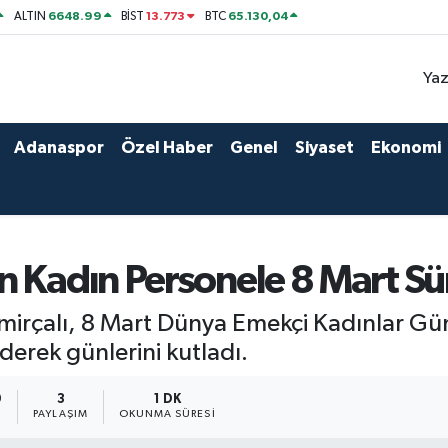
6648.99
13.773
65.130,04
ALTIN
BİST
BTC
Yaz
Adanaspor
Özel Haber
Genel
Siyaset
Ekonomi
 Kadın Personele 8 Mart Sür
emirçalı, 8 Mart Dünya Emekçi Kadınlar Gü
derek günlerini kutladı.
9
3
1 DK
PAYLAŞIM
OKUNMA SÜRESI