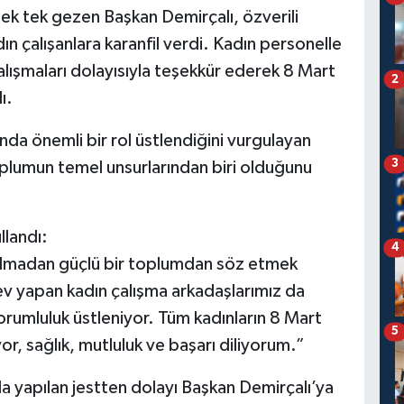
tek tek gezen Başkan Demirçalı, özverili
dın çalışanlara karanfil verdi. Kadın personelle
lışmaları dolayısıyla teşekkür ederek 8 Mart
2
ı.
nda önemli bir rol üstlendiğini vurgulayan
3
oplumun temel unsurlarından biri olduğunu
llandı:
4
ı olmadan güçlü bir toplumdan söz etmek
 yapan kadın çalışma arkadaşlarımız da
orumluluk üstleniyor. Tüm kadınların 8 Mart
5
r, sağlık, mutluluk ve başarı diliyorum.”
da yapılan jestten dolayı Başkan Demirçalı’ya