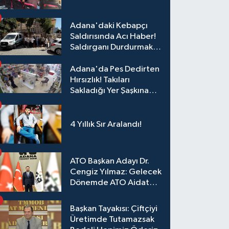
Eğitim
Adana'daki Kebapçı
Saldırısında Acı Haber!
Saldırganı Durdurmak
İsterken Hayatını
Kaybetti
Adana'da Pes Dedirten
Hırsızlık! Takıları
Sakladığı Yer Şaşkına
Çevirdi
4 Yıllık Sır Aralandı!
ATO Başkan Adayı Dr.
Cengiz Yılmaz: Gelecek
Dönemde ATO Aidat
Gelirleri Faize Değil,
Üyelerimize Ve
Başkan Tayakısı: Çiftçiyi
Adana'ya Yatırılacak
Üretimde Tutamazsak