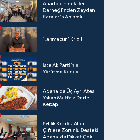
Anadolu Emekliler
Derneği'nden Zeydan
Karalar'a Anlamlı
Ziyaret!
‘Lahmacun’ Krizi!
İşte Ak Parti’nin
Yürütme Kurulu
Adana’da Üç Ayrı Ateş
Yakan Mutfak: Dede
Kebap
Evlilik Kredisi Alan
Çiftlere Zorunlu Destek!
Adana'da Dikkat Çeken