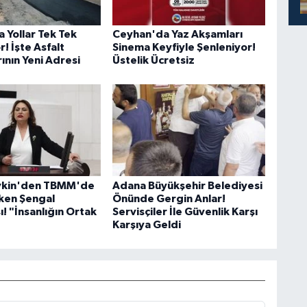
 Yollar Tek Tek
Ceyhan'da Yaz Akşamları
r! İşte Asfalt
Sinema Keyfiyle Şenleniyor!
ının Yeni Adresi
Üstelik Ücretsiz
evkin'den TBMM'de
Adana Büyükşehir Belediyesi
ken Şengal
Önünde Gergin Anlar!
! "İnsanlığın Ortak
Servisçiler İle Güvenlik Karşı
Karşıya Geldi