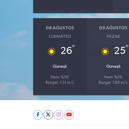
08 AĞUSTOS
09 AĞUSTOS
CUMARTESI
PAZAR
°
°
26
25
Güneşli
Güneşli
Nem: %50
Nem: %59
Rüzgar: 7.31 m/s
Rüzgar: 7.89 m/s