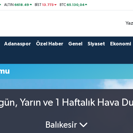
6618.49
13.773
65.130,04
ALTIN
BİST
BTC
Yaz
Adanaspor
Özel Haber
Genel
Siyaset
Ekonomi
umu
ün, Yarın ve 1 Haftalık Hava 
Balıkesir