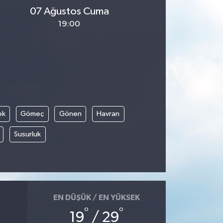
07 Ağustos Cuma
19:00
ek
Gömeç
Gönen
Havran
Susurluk
EN DÜŞÜK / EN YÜKSEK
°
°
19
/ 29