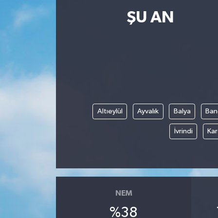
ŞU AN
Resmi İlanlar
Altıeylül
Ayvalık
Balya
Ban
İvrindi
Kar
NEM
%38