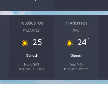
10 AĞUSTOS
11 AĞUSTOS
PAZARTESI
SALI
°
°
25
24
Güneşli
Güneşli
Nem: %63
Nem: %64
Rüzgar: 8.00 m/s
Rüzgar: 6.39 m/s