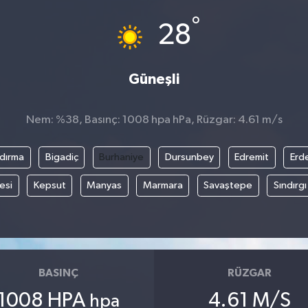
°
28
Güneşli
Nem: %38, Basınç: 1008 hpa hPa, Rüzgar: 4.61 m/s
dırma
Bigadiç
Burhaniye
Dursunbey
Edremit
Erd
esi
Kepsut
Manyas
Marmara
Savaştepe
Sındırgı
BASINÇ
RÜZGAR
1008 HPA
4.61 M/S
hpa