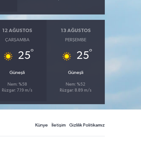
12 AĞUSTOS
13 AĞUSTOS
ÇARŞAMBA
PERŞEMBE
°
°
25
25
Güneşli
Güneşli
Nem: %58
Nem: %52
Rüzgar: 7.19 m/s
Rüzgar: 8.89 m/s
Künye
İletişim
Gizlilik Politikamız