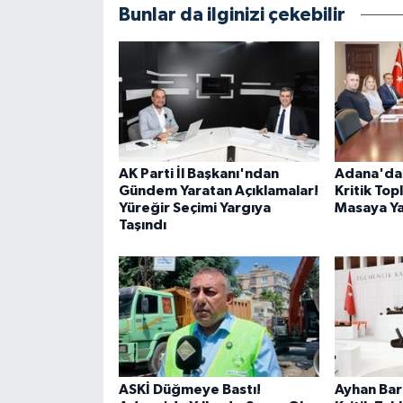
Bunlar da ilginizi çekebilir
AK Parti İl Başkanı'ndan
Adana'da S
Gündem Yaratan Açıklamalar!
Kritik Top
Yüreğir Seçimi Yargıya
Masaya Yat
Taşındı
ASKİ Düğmeye Bastı!
Ayhan Bar