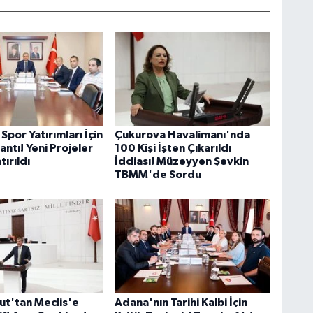
por Yatırımları İçin
Çukurova Havalimanı'nda
lantı! Yeni Projeler
100 Kişi İşten Çıkarıldı
ırıldı
İddiası! Müzeyyen Şevkin
TBMM'de Sordu
ut'tan Meclis'e
Adana'nın Tarihi Kalbi İçin