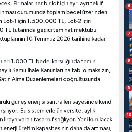
cek. Firmalar her bir lot için ayrı ayrı teklif
6
te alınması durumunda toplam bedel üzerinden
ın Lot-1 için 1.500.000 TL, Lot-2 için
0 TL tutarında geçici teminat mektubu
7
ktuplarının 10 Temmuz 2026 tarihine kadar
nları 1.000 TL bedel karşılığında temin
8
ayılı Kamu İhale Kanunları’na tabi olmaksızın,
 Satın Alma Düzenlemeleri doğrultusunda
9
rulu güneş enerjisi santralleri sayesinde kendi
arşılıyor. Bu sistemlerle üniversite, aylık
10
yon liraya varan tasarruf sağlıyor. Yeni kurulacak
in enerji üretim kapasitesinin daha da artması,