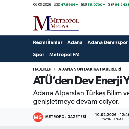
47,5986
55,0700
64,243
06-08-2026
USD
EUR
GBP
Siyaset
Yazarlar
Seyhan Nöbetçi Eczaneler
Ekonomi
Foto Galeri
Seyhan Hava Durumu
Resmi İlanlar
Adana
Adana Demirspor
Sağlık
Videolar
Seyhan Trafik Yoğunluk Haritası
Spor
Metropol FM
Spor
Süper Lig Puan Durumu ve Fikstür
HABERLER
ADANA SON DAKIKA HABERLERI
ATÜ’den Dev Enerji Y
Özel Haberler
Tüm Manşetler
Adana Alparslan Türkeş Bilim ve 
Yerel Yönetim
Son Dakika Haberleri
genişletmeye devam ediyor.
Kültür-Sanat
Haber Arşivi
10.02.2026 - 12:4
METROPOL GAZETESI
YAYINLANMA
Magazin