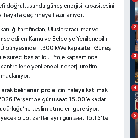
fi doğrultusunda güneş enerjisi kapasitesini
yi hayata geçirmeye hazırlanıyor.
2
akanlığı tarafından, Uluslararası İmar ve
anse edilen Kamu ve Belediye Yenilenebilir
ATÜ bünyesinde 1.300 kWe kapasiteli Güneş
3
hale süreci başlatıldı. Proje kapsamında
antrallerle yenilenebilir enerji üretim
 amaçlanıyor.
4
ak belirlenen proje için ihaleye katılmak
art 2026 Perşembe günü saat 15.00’e kadar
 Müdürlüğü’ne teslim etmeleri gerekiyor.
5
yecek olup, zarflar aynı gün saat 15.15’te