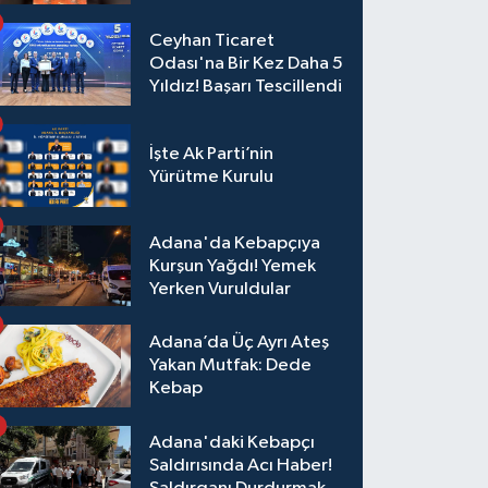
Ceyhan Ticaret
Odası'na Bir Kez Daha 5
Yıldız! Başarı Tescillendi
İşte Ak Parti’nin
Yürütme Kurulu
Adana'da Kebapçıya
Kurşun Yağdı! Yemek
Yerken Vuruldular
Adana’da Üç Ayrı Ateş
Yakan Mutfak: Dede
Kebap
Adana'daki Kebapçı
Saldırısında Acı Haber!