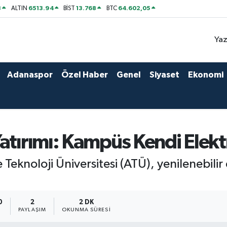
8
6513.94
13.768
64.602,05
ALTIN
BİST
BTC
Yaz
Adanaspor
Özel Haber
Genel
Siyaset
Ekonomi
atırımı: Kampüs Kendi Elekt
Teknoloji Üniversitesi (ATÜ), yenilenebilir 
0
2
2 DK
PAYLAŞIM
OKUNMA SÜRESI