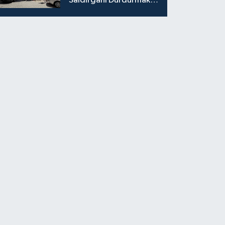
Saldırganı Durdurmak
İsterken Hayatını
Kaybetti