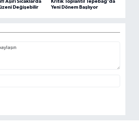
if! Aşırı Sıcaklarda
Kritik Toplantı! Tepebağ'da
üzeni Değişebilir
Yeni Dönem Başlıyor