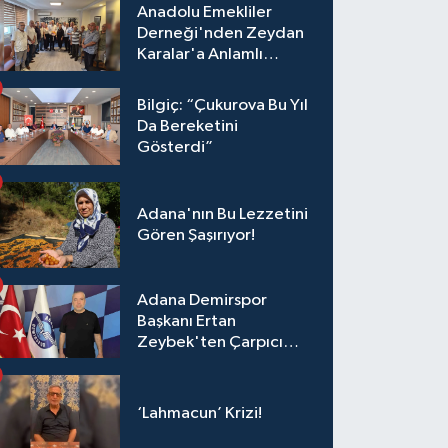
Anadolu Emekliler
Derneği'nden Zeydan
Karalar'a Anlamlı
Ziyaret!
Bilgiç: “Çukurova Bu Yıl
Da Bereketini
Gösterdi”
Adana'nın Bu Lezzetini
Gören Şaşırıyor!
Adana Demirspor
Başkanı Ertan
Zeybek'ten Çarpıcı
Çağrı: "Destek Olmazsa
Toparlanmak 10 Yıl
Sürer"
‘Lahmacun’ Krizi!