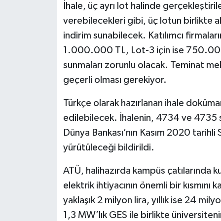
İhale, üç ayrı lot halinde gerçekleştirile
verebilecekleri gibi, üç lotun birlik
indirim sunabilecek. Katılımcı firmalar
1.000.000 TL, Lot-3 için ise 750.00
sunmaları zorunlu olacak. Teminat me
geçerli olması gerekiyor.
Türkçe olarak hazırlanan ihale doküma
edilebilecek. İhalenin, 4734 ve 4735 s
Dünya Bankası’nın Kasım 2020 tarihli
yürütüleceği bildirildi.
ATÜ, halihazırda kampüs çatılarında ku
elektrik ihtiyacının önemli bir kısmını k
yaklaşık 2 milyon lira, yıllık ise 24 mil
1,3 MW’lık GES ile birlikte üniversiten