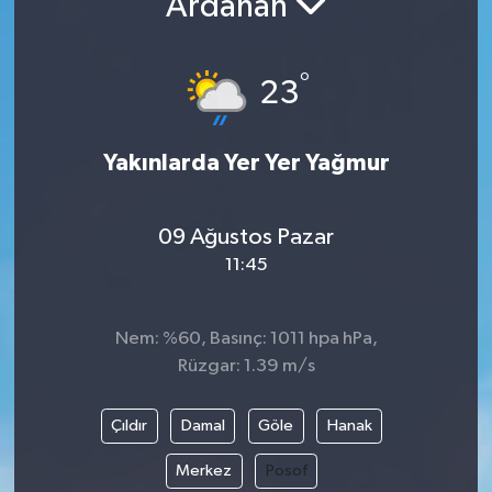
Ardahan
Resmi İlanlar
°
23
Yakınlarda Yer Yer Yağmur
09 Ağustos Pazar
11:45
Nem: %60, Basınç: 1011 hpa hPa,
Rüzgar: 1.39 m/s
Çıldır
Damal
Göle
Hanak
Merkez
Posof