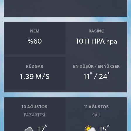
NEM
BASINÇ
%60
1011 HPA
hpa
RÜZGAR
EN DÜŞÜK / EN YÜKSEK
°
°
1.39 M/S
11
/ 24
10 AĞUSTOS
11 AĞUSTOS
PAZARTESI
SALI
°
°
17
15