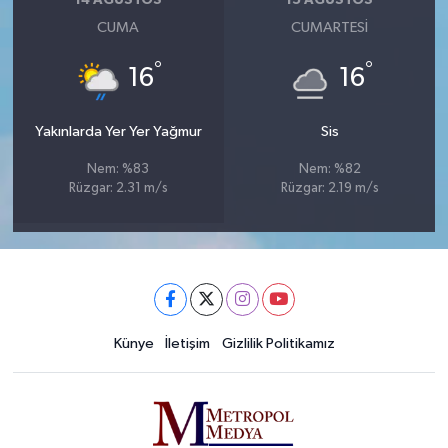
14 AĞUSTOS
15 AĞUSTOS
CUMA
CUMARTESI
°
°
16
16
Yakınlarda Yer Yer Yağmur
Sis
Nem: %83
Nem: %82
Rüzgar: 2.31 m/s
Rüzgar: 2.19 m/s
Künye
İletişim
Gizlilik Politikamız