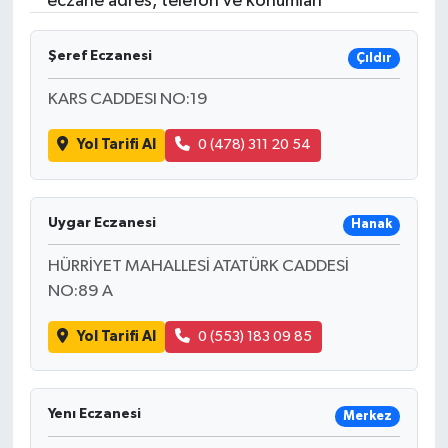
eczane adres, telefon ve konumları
Resmi İlanlar
Şeref Eczanesi
Çıldır
KARS CADDESI NO:19
Yol Tarifi Al
0 (478) 311 20 54
Uygar Eczanesi
Hanak
HÜRRİYET MAHALLESİ ATATÜRK CADDESİ
NO:89 A
Yol Tarifi Al
0 (553) 183 09 85
Yenı Eczanesi
Merkez