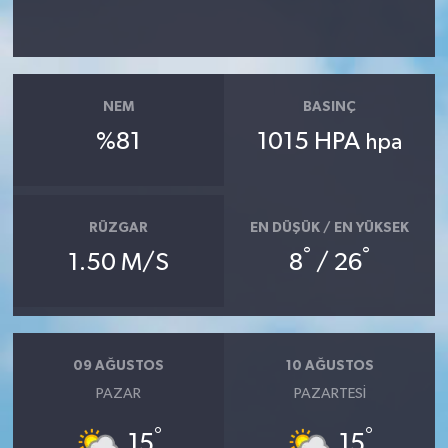
NEM
BASINÇ
%81
1015 HPA
hpa
RÜZGAR
EN DÜŞÜK / EN YÜKSEK
°
°
1.50 M/S
8
/ 26
09 AĞUSTOS
10 AĞUSTOS
PAZAR
PAZARTESI
°
°
15
15