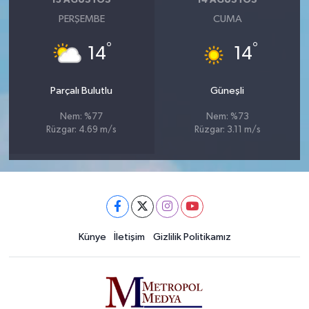
13 AĞUSTOS
14 AĞUSTOS
PERŞEMBE
CUMA
°
°
14
14
Parçalı Bulutlu
Güneşli
Nem: %77
Nem: %73
Rüzgar: 4.69 m/s
Rüzgar: 3.11 m/s
Künye
İletişim
Gizlilik Politikamız