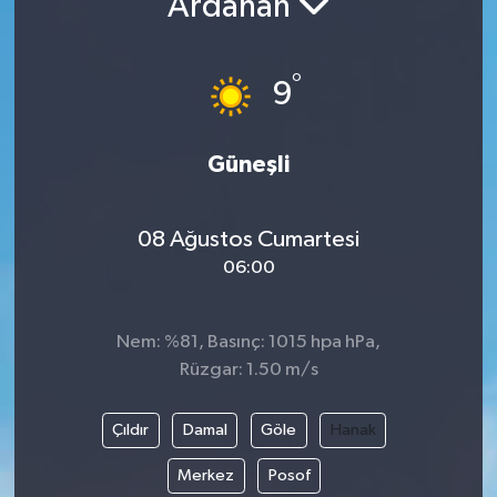
Ardahan
Resmi İlanlar
°
9
Güneşli
08 Ağustos Cumartesi
06:00
Nem: %81, Basınç: 1015 hpa hPa,
Rüzgar: 1.50 m/s
Çıldır
Damal
Göle
Hanak
Merkez
Posof