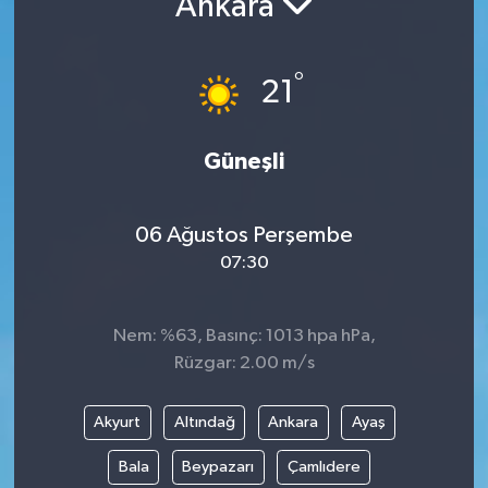
Ankara
Resmi İlanlar
°
21
Güneşli
06 Ağustos Perşembe
07:30
Nem: %63, Basınç: 1013 hpa hPa,
Rüzgar: 2.00 m/s
Akyurt
Altındağ
Ankara
Ayaş
Bala
Beypazarı
Çamlıdere