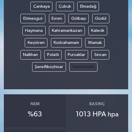
Çankaya
Çubuk
Elmadağ
Etimesgut
Evren
Gölbaşı
Güdül
Haymana
Kahramankazan
Kalecik
Keçiören
Kızılcahamam
Mamak
Nallıhan
Polatlı
Pursaklar
Sincan
Şereflikoçhisar
Yenimahalle
NEM
BASINÇ
%63
1013 HPA
hpa