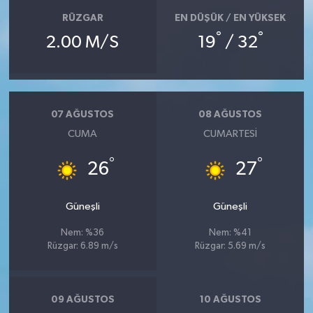
RÜZGAR
EN DÜŞÜK / EN YÜKSEK
°
°
2.00 M/S
19
/ 32
07 AĞUSTOS
08 AĞUSTOS
CUMA
CUMARTESI
°
°
26
27
Güneşli
Güneşli
Nem: %36
Nem: %41
Rüzgar: 6.89 m/s
Rüzgar: 5.69 m/s
09 AĞUSTOS
10 AĞUSTOS