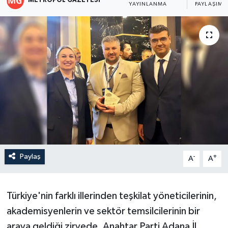
METROPOL GAZETESI
YAYINLANMA
PAYLAŞIM
Paylaş
-
+
A
A
Türkiye'nin farklı illerinden teşkilat yöneticilerinin,
akademisyenlerin ve sektör temsilcilerinin bir
araya geldiği zirvede, Anahtar Parti Adana İl