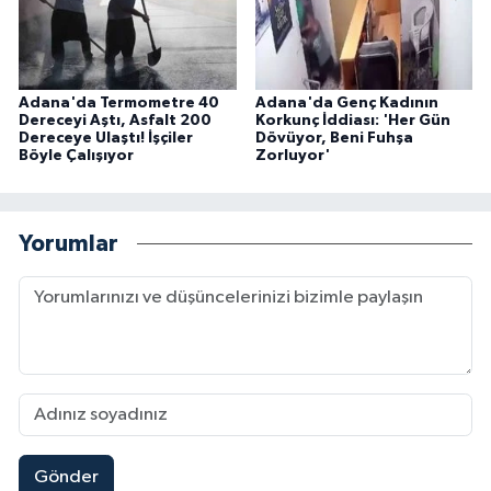
Adana'da Termometre 40
Adana'da Genç Kadının
Dereceyi Aştı, Asfalt 200
Korkunç İddiası: 'Her Gün
Dereceye Ulaştı! İşçiler
Dövüyor, Beni Fuhşa
Böyle Çalışıyor
Zorluyor'
Yorumlar
Gönder