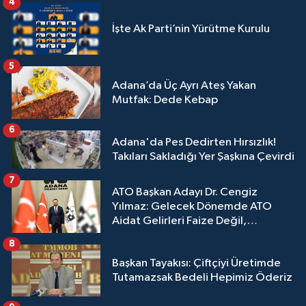
4
İşte Ak Parti’nin Yürütme Kurulu
5
Adana’da Üç Ayrı Ateş Yakan
Mutfak: Dede Kebap
6
Adana'da Pes Dedirten Hırsızlık!
Takıları Sakladığı Yer Şaşkına Çevirdi
7
ATO Başkan Adayı Dr. Cengiz
Yılmaz: Gelecek Dönemde ATO
Aidat Gelirleri Faize Değil,
Üyelerimize Ve Adana'ya Yatırılacak
8
Başkan Tayakısı: Çiftçiyi Üretimde
Tutamazsak Bedeli Hepimiz Öderiz