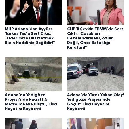
MHP Adana'dan Ayyüce
CHP'li Şevkin TBMM'de Sert
Türkeş Taş'a Sert Çıkış:
Çıktı: "Çocukları
"Liderimize Dil Uzatmak
Cezalandırmak Çözüm
Sizin Haddiniz Değildir!"
Değil, Önce Bataklığı
Kurutun!"
Adana'da Yedigöze
Adana'da Yürek Yakan Olay!
Projesi'nde Facia! 1,5
Yedigöze Projesi'nde
Metrelik Kaya Düştü, 1 İşçi
Göçük: 1 İşçi Hayatını
Hayatını Kaybetti
Kaybetti