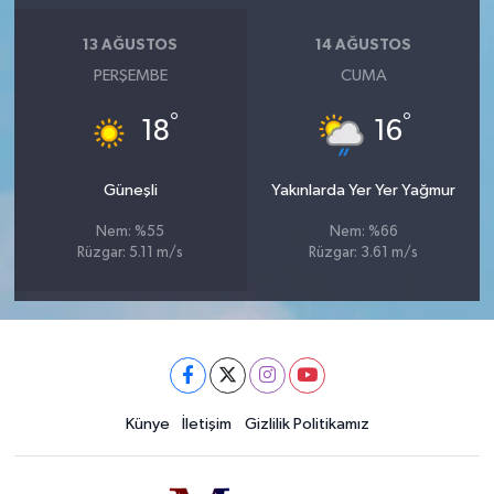
13 AĞUSTOS
14 AĞUSTOS
PERŞEMBE
CUMA
°
°
18
16
Güneşli
Yakınlarda Yer Yer Yağmur
Nem: %55
Nem: %66
Rüzgar: 5.11 m/s
Rüzgar: 3.61 m/s
Künye
İletişim
Gizlilik Politikamız