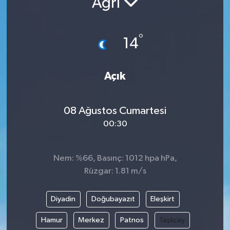
Ağrı
Resmi İlanlar
°
14
Açık
08 Ağustos Cumartesi
00:30
Nem: %66, Basınç: 1012 hpa hPa,
Rüzgar: 1.81 m/s
Diyadin
Doğubayazıt
Eleşkirt
Hamur
Merkez
Patnos
Taşlıçay