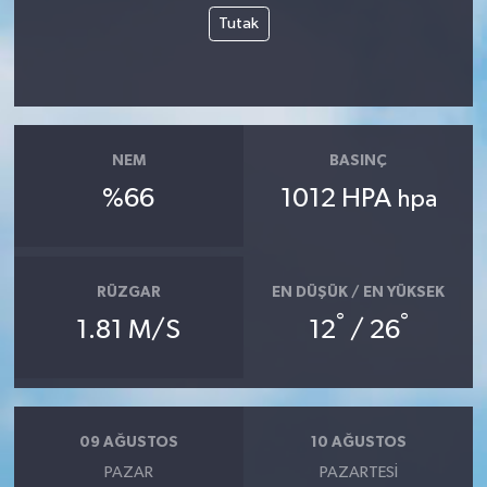
Tutak
NEM
BASINÇ
%66
1012 HPA
hpa
RÜZGAR
EN DÜŞÜK / EN YÜKSEK
°
°
1.81 M/S
12
/ 26
09 AĞUSTOS
10 AĞUSTOS
PAZAR
PAZARTESI