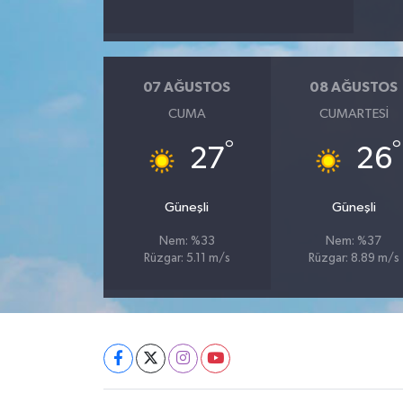
07 AĞUSTOS
08 AĞUSTOS
CUMA
CUMARTESI
°
°
27
26
Güneşli
Güneşli
Nem: %33
Nem: %37
Rüzgar: 5.11 m/s
Rüzgar: 8.89 m/s