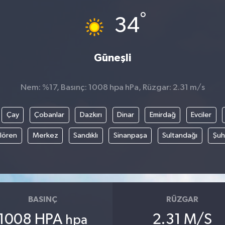
°
34
Güneşli
Nem: %17, Basınç: 1008 hpa hPa, Rüzgar: 2.31 m/s
Çay
Çobanlar
Dazkırı
Dinar
Emirdağ
Evciler
ılören
Merkez
Sandıklı
Sinanpaşa
Sultandağı
Şuh
BASINÇ
RÜZGAR
1008 HPA
2.31 M/S
hpa