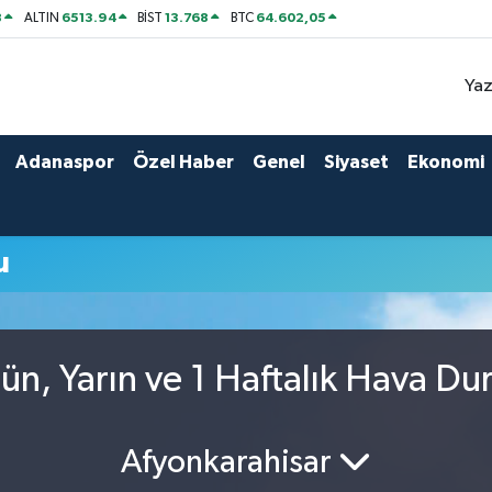
8
6513.94
13.768
64.602,05
ALTIN
BİST
BTC
Yaz
Adanaspor
Özel Haber
Genel
Siyaset
Ekonomi
u
ün, Yarın ve 1 Haftalık Hava D
Afyonkarahisar