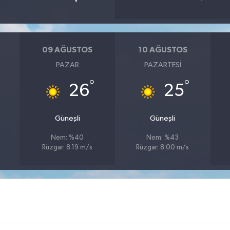
09 AĞUSTOS
10 AĞUSTOS
PAZAR
PAZARTESI
°
°
26
25
Güneşli
Güneşli
Nem: %40
Nem: %43
Rüzgar: 8.19 m/s
Rüzgar: 8.00 m/s