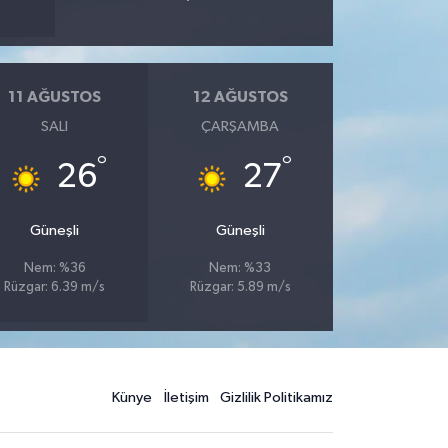
11 AĞUSTOS
12 AĞUSTOS
SALI
ÇARŞAMBA
°
°
26
27
Güneşli
Güneşli
Nem: %36
Nem: %33
Rüzgar: 6.39 m/s
Rüzgar: 5.89 m/s
Künye
İletişim
Gizlilik Politikamız