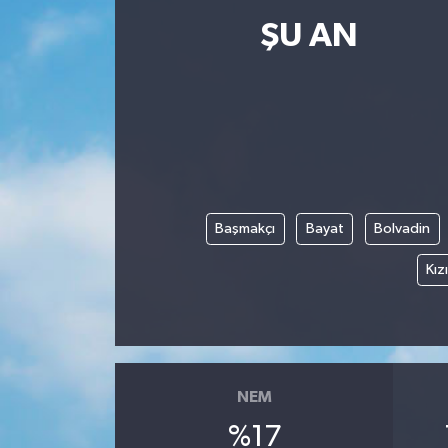
ŞU AN
Resmi İlanlar
Başmakçı
Bayat
Bolvadin
Kız
NEM
%17