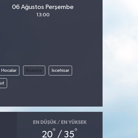
06 Ağustos Perşembe
13:00
Hocalar
İhsaniye
İscehisar
ut
EN DÜŞÜK / EN YÜKSEK
°
°
20
/ 35