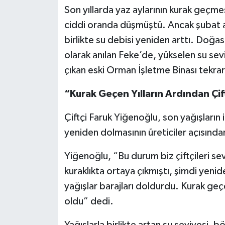
Son yıllarda yaz aylarının kurak geçmes
ciddi oranda düşmüştü. Ancak şubat ayı
birlikte su debisi yeniden arttı. Doğas
olarak anılan Feke’de, yükselen su se
çıkan eski Orman İşletme Binası tekra
“Kurak Geçen Yılların Ardından Çif
Çiftçi Faruk Yiğenoğlu, son yağışların i
yeniden dolmasının üreticiler açısında
Yiğenoğlu, “Bu durum biz çiftçileri se
kuraklıkta ortaya çıkmıştı, şimdi yenid
yağışlar barajları doldurdu. Kurak geçe
oldu” dedi.
Yağışlarla birlikte artan su seviyesi, 