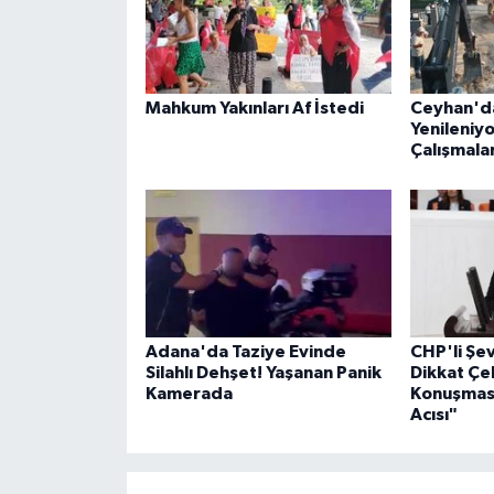
Mahkum Yakınları Af İstedi
Ceyhan'da
Yenileniyo
Çalışmalar
Adana'da Taziye Evinde
CHP'li Ş
Silahlı Dehşet! Yaşanan Panik
Dikkat Çe
Kamerada
Konuşması
Acısı"