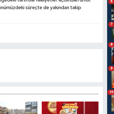
6
n önümüzdeki süreçte de yakından takip
7
8
9
10