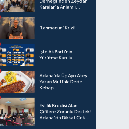
Derneği'nden Zeydan
Karalar'a Anlamlı
Ziyaret!
‘Lahmacun’ Krizi!
İşte Ak Parti’nin
Yürütme Kurulu
Adana’da Üç Ayrı Ateş
Yakan Mutfak: Dede
Kebap
Evlilik Kredisi Alan
Çiftlere Zorunlu Destek!
Adana'da Dikkat Çeken
Eğitim