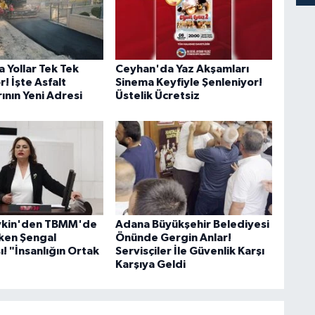
 Yollar Tek Tek
Ceyhan'da Yaz Akşamları
r! İşte Asfalt
Sinema Keyfiyle Şenleniyor!
ının Yeni Adresi
Üstelik Ücretsiz
evkin'den TBMM'de
Adana Büyükşehir Belediyesi
ken Şengal
Önünde Gergin Anlar!
! "İnsanlığın Ortak
Servisçiler İle Güvenlik Karşı
Karşıya Geldi