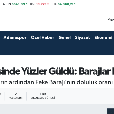
6648.99
13.779
64.960,21
ALTIN
BİST
BTC
Yaz
Adanaspor
Özel Haber
Genel
Siyaset
Ekonomi
sinde Yüzler Güldü: Barajlar
ların ardından Feke Barajı’nın doluluk oranı
9
2
1 DK
PAYLAŞIM
OKUNMA SÜRESI