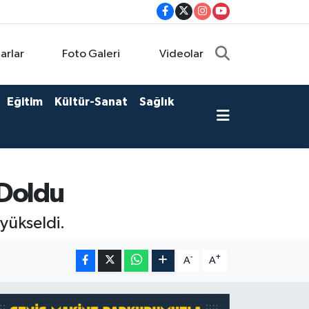
arlar
Foto Galeri
Videolar
Eğitim
Kültür-Sanat
Sağlık
 Doldu
 yükseldi.
-
+
A
A