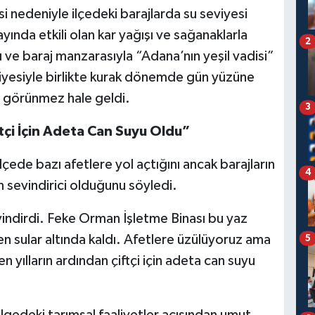
i nedeniyle ilçedeki barajlarda su seviyesi
nda etkili olan kar yağışı ve sağanaklarla
2
ı ve baraj manzarasıyla “Adana’nın yeşil vadisi”
viyesiyle birlikte kurak dönemde gün yüzüne
r görünmez hale geldi.
3
tçi İçin Adeta Can Suyu Oldu”
lçede bazı afetlere yol açtığını ancak barajların
4
n sevindirici olduğunu söyledi.
vindirdi. Feke Orman İşletme Binası bu yaz
en sular altında kaldı. Afetlere üzülüyoruz ama
5
n yılların ardından çiftçi için adeta can suyu
bölgedeki tarımsal faaliyetler açısından umut