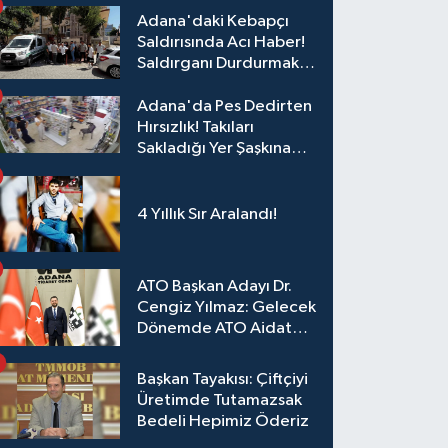
Adana'daki Kebapçı
Saldırısında Acı Haber!
Saldırganı Durdurmak
İsterken Hayatını
Kaybetti
Adana'da Pes Dedirten
Hırsızlık! Takıları
Sakladığı Yer Şaşkına
Çevirdi
4 Yıllık Sır Aralandı!
ATO Başkan Adayı Dr.
Cengiz Yılmaz: Gelecek
Dönemde ATO Aidat
Gelirleri Faize Değil,
Üyelerimize Ve
Başkan Tayakısı: Çiftçiyi
Adana'ya Yatırılacak
Üretimde Tutamazsak
Bedeli Hepimiz Öderiz