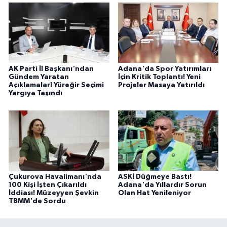
AK Parti İl Başkanı'ndan
Adana'da Spor Yatırımları
Gündem Yaratan
İçin Kritik Toplantı! Yeni
Açıklamalar! Yüreğir Seçimi
Projeler Masaya Yatırıldı
Yargıya Taşındı
Çukurova Havalimanı'nda
ASKİ Düğmeye Bastı!
100 Kişi İşten Çıkarıldı
Adana'da Yıllardır Sorun
İddiası! Müzeyyen Şevkin
Olan Hat Yenileniyor
TBMM'de Sordu