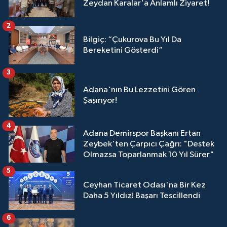
Zeydan Karalar'a Anlamlı Ziyaret!
2
Bilgiç: “Çukurova Bu Yıl Da
Bereketini Gösterdi”
3
Adana'nın Bu Lezzetini Gören
Şaşırıyor!
4
Adana Demirspor Başkanı Ertan
Zeybek'ten Çarpıcı Çağrı: "Destek
Olmazsa Toparlanmak 10 Yıl Sürer"
5
Ceyhan Ticaret Odası'na Bir Kez
Daha 5 Yıldız! Başarı Tescillendi
6