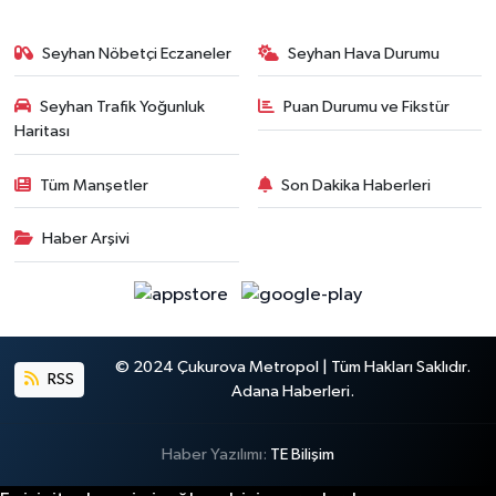
Seyhan Nöbetçi Eczaneler
Seyhan Hava Durumu
Seyhan Trafik Yoğunluk
Puan Durumu ve Fikstür
Haritası
Tüm Manşetler
Son Dakika Haberleri
Haber Arşivi
© 2024 Çukurova Metropol | Tüm Hakları Saklıdır.
RSS
Adana Haberleri.
Haber Yazılımı:
TE Bilişim