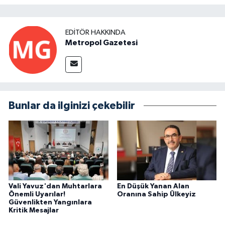
EDITÖR HAKKINDA
Metropol Gazetesi
Bunlar da ilginizi çekebilir
Vali Yavuz'dan Muhtarlara
En Düşük Yanan Alan
Önemli Uyarılar!
Oranına Sahip Ülkeyiz
Güvenlikten Yangınlara
Kritik Mesajlar