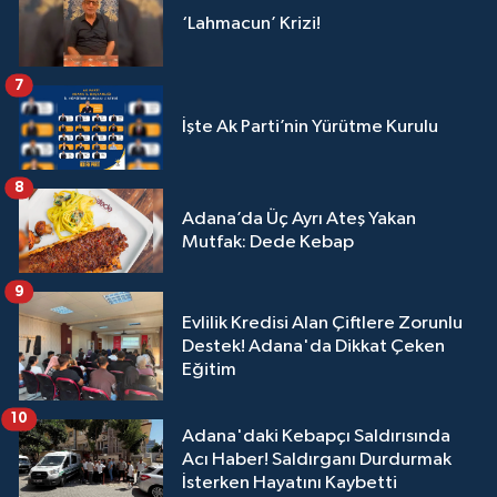
‘Lahmacun’ Krizi!
7
İşte Ak Parti’nin Yürütme Kurulu
8
Adana’da Üç Ayrı Ateş Yakan
Mutfak: Dede Kebap
9
Evlilik Kredisi Alan Çiftlere Zorunlu
Destek! Adana'da Dikkat Çeken
Eğitim
10
Adana'daki Kebapçı Saldırısında
Acı Haber! Saldırganı Durdurmak
İsterken Hayatını Kaybetti