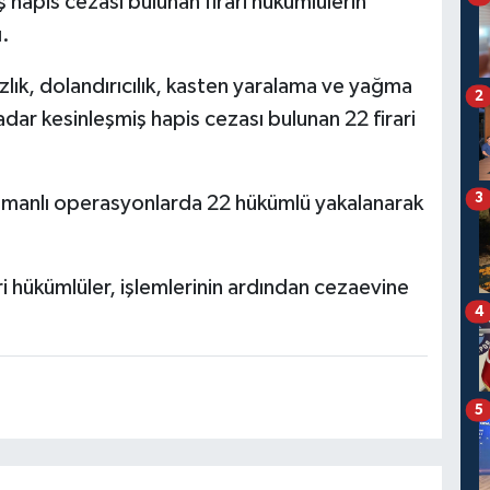
ş hapis cezası bulunan firari hükümlülerin
ı.
zlık, dolandırıcılık, kasten yaralama ve yağma
2
kadar kesinleşmiş hapis cezası bulunan 22 firari
3
amanlı operasyonlarda 22 hükümlü yakalanarak
i hükümlüler, işlemlerinin ardından cezaevine
4
5