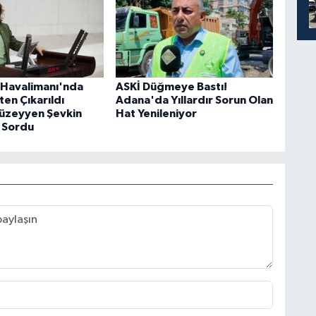
Havalimanı'nda
ASKİ Düğmeye Bastı!
şten Çıkarıldı
Adana'da Yıllardır Sorun Olan
Müzeyyen Şevkin
Hat Yenileniyor
 Sordu