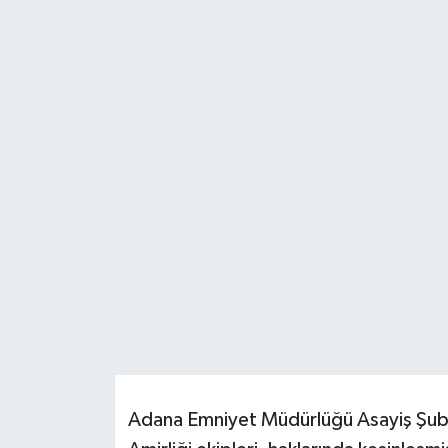
Resmi İlanlar
Adana Emniyet Müdürlüğü Asayiş Şube