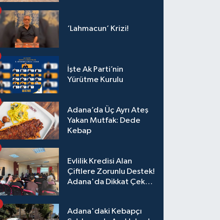
‘Lahmacun’ Krizi!
İşte Ak Parti’nin
Yürütme Kurulu
Adana’da Üç Ayrı Ateş
Yakan Mutfak: Dede
Kebap
Evlilik Kredisi Alan
Çiftlere Zorunlu Destek!
Adana'da Dikkat Çeken
Eğitim
Adana'daki Kebapçı