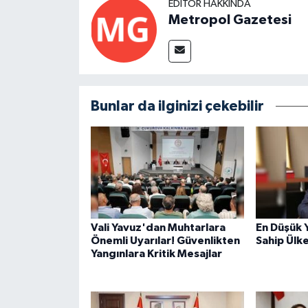
EDITÖR HAKKINDA
Metropol Gazetesi
Bunlar da ilginizi çekebilir
Vali Yavuz'dan Muhtarlara
En Düşük 
Önemli Uyarılar! Güvenlikten
Sahip Ülk
Yangınlara Kritik Mesajlar