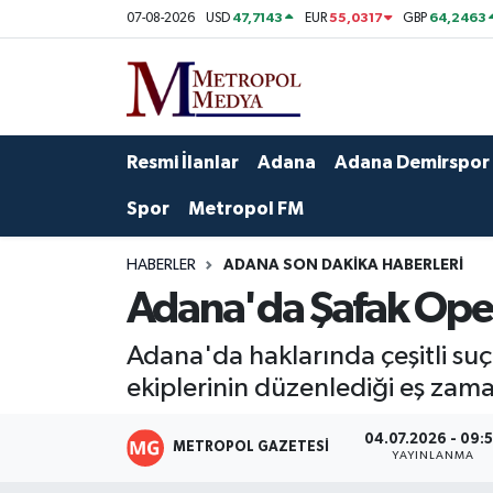
47,7143
55,0317
64,2463
07-08-2026
USD
EUR
GBP
Siyaset
Yazarlar
Seyhan Nöbetçi Eczaneler
Ekonomi
Foto Galeri
Seyhan Hava Durumu
Resmi İlanlar
Adana
Adana Demirspor
Sağlık
Videolar
Seyhan Trafik Yoğunluk Haritası
Spor
Metropol FM
Spor
Süper Lig Puan Durumu ve Fikstür
HABERLER
ADANA SON DAKIKA HABERLERI
Adana'da Şafak Oper
Özel Haberler
Tüm Manşetler
Adana'da haklarında çeşitli suç
Yerel Yönetim
Son Dakika Haberleri
ekiplerinin düzenlediği eş zam
Kültür-Sanat
Haber Arşivi
04.07.2026 - 09:
METROPOL GAZETESI
YAYINLANMA
Magazin