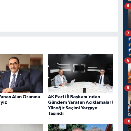
6
7
8
9
Yanan Alan Oranına
AK Parti İl Başkanı'ndan
eyiz
Gündem Yaratan Açıklamalar!
Yüreğir Seçimi Yargıya
Taşındı
10