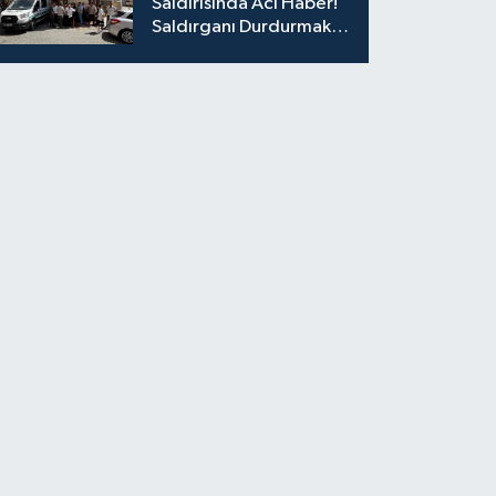
Saldırısında Acı Haber!
Saldırganı Durdurmak
İsterken Hayatını
Kaybetti