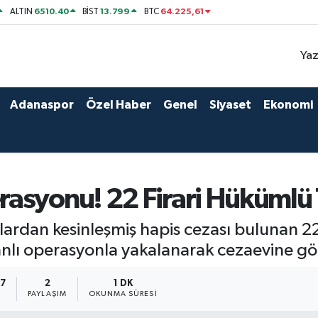
6510.40
13.799
64.225,61
ALTIN
BİST
BTC
Yaz
Adanaspor
Özel Haber
Genel
Siyaset
Ekonomi
asyonu! 22 Firari Hükümlü 
lardan kesinleşmiş hapis cezası bulunan 22
anlı operasyonla yakalanarak cezaevine gö
57
2
1 DK
PAYLAŞIM
OKUNMA SÜRESI