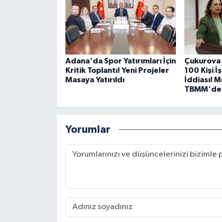
Adana'da Spor Yatırımları İçin
Çukurova 
Kritik Toplantı! Yeni Projeler
100 Kişi İ
Masaya Yatırıldı
İddiası! 
TBMM'de
Yorumlar