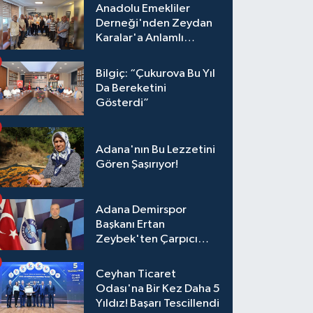
Anadolu Emekliler
Derneği'nden Zeydan
Karalar'a Anlamlı
Ziyaret!
Bilgiç: “Çukurova Bu Yıl
Da Bereketini
Gösterdi”
Adana'nın Bu Lezzetini
Gören Şaşırıyor!
Adana Demirspor
Başkanı Ertan
Zeybek'ten Çarpıcı
Çağrı: "Destek Olmazsa
Toparlanmak 10 Yıl
Ceyhan Ticaret
Sürer"
Odası'na Bir Kez Daha 5
Yıldız! Başarı Tescillendi