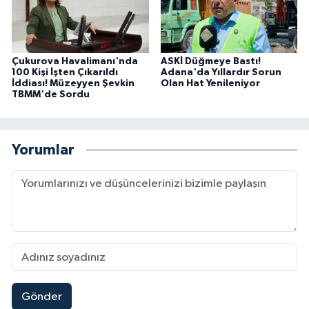
Çukurova Havalimanı'nda
ASKİ Düğmeye Bastı!
100 Kişi İşten Çıkarıldı
Adana'da Yıllardır Sorun
İddiası! Müzeyyen Şevkin
Olan Hat Yenileniyor
TBMM'de Sordu
Yorumlar
Gönder