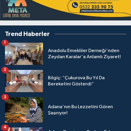
Trend Haberler
1
Anadolu Emekliler Derneği'nden
Zeydan Karalar'a Anlamlı Ziyaret!
2
Bilgiç: “Çukurova Bu Yıl Da
Bereketini Gösterdi”
3
Adana'nın Bu Lezzetini Gören
Şaşırıyor!
4