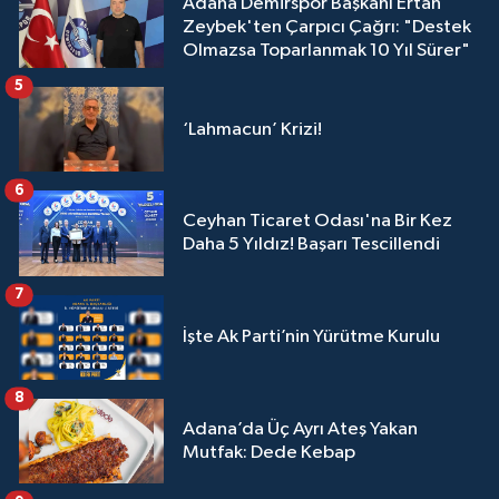
Adana Demirspor Başkanı Ertan
Zeybek'ten Çarpıcı Çağrı: "Destek
Olmazsa Toparlanmak 10 Yıl Sürer"
5
‘Lahmacun’ Krizi!
6
Ceyhan Ticaret Odası'na Bir Kez
Daha 5 Yıldız! Başarı Tescillendi
7
İşte Ak Parti’nin Yürütme Kurulu
8
Adana’da Üç Ayrı Ateş Yakan
Mutfak: Dede Kebap