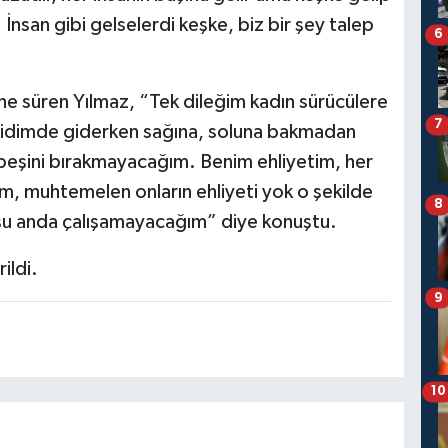
nsan gibi gelselerdi keşke, biz bir şey talep
6
e süren Yılmaz, “Tek dileğim kadın sürücülere
7
ridimde giderken sağına, soluna bakmadan
ın peşini bırakmayacağım. Benim ehliyetim, her
m, muhtemelen onların ehliyeti yok o şekilde
8
 şu anda çalışamayacağım” diye konuştu.
rildi.
9
10