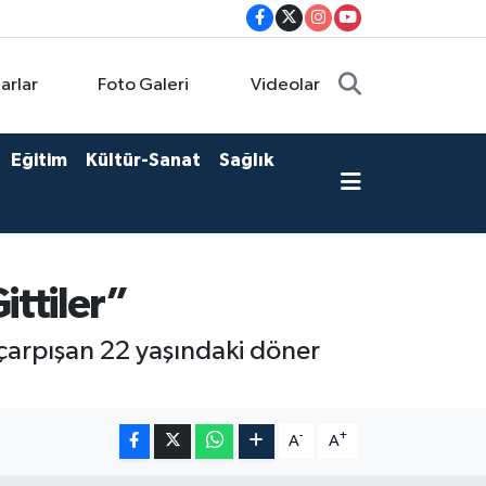
arlar
Foto Galeri
Videolar
Eğitim
Kültür-Sanat
Sağlık
ittiler”
 çarpışan 22 yaşındaki döner
-
+
A
A