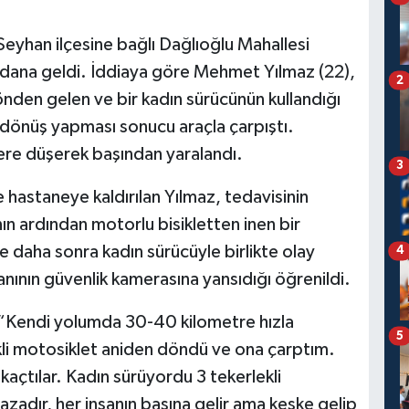
eyhan ilçesine bağlı Dağlıoğlu Mahallesi
na geldi. İddiaya göre Mehmet Yılmaz (22),
2
yönden gelen ve bir kadın sürücünün kullandığı
n dönüş yapması sonucu araçla çarpıştı.
ere düşerek başından yaralandı.
3
 hastaneye kaldırılan Yılmaz, tedavisinin
ın ardından motorlu bisikletten inen bir
e daha sonra kadın sürücüyle birlikte olay
4
 anının güvenlik kamerasına yansıdığı öğrenildi.
 “Kendi yolumda 30-40 kilometre hızla
5
kli motosiklet aniden döndü ve ona çarptım.
açtılar. Kadın sürüyordu 3 tekerlekli
Kazadır, her insanın başına gelir ama keşke gelip