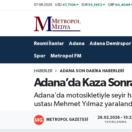
47,7106
55,1652
64,4046
07-08-2026
USD
EUR
GBP
Siyaset
Yazarlar
Seyhan Nöbetçi Eczaneler
Ekonomi
Foto Galeri
Seyhan Hava Durumu
Resmi İlanlar
Adana
Adana Demirspor
Sağlık
Videolar
Seyhan Trafik Yoğunluk Haritası
Spor
Metropol FM
Spor
Süper Lig Puan Durumu ve Fikstür
HABERLER
ADANA SON DAKIKA HABERLERI
Adana’da Kaza Sonras
Özel Haberler
Tüm Manşetler
Adana’da motosikletiyle seyir h
Yerel Yönetim
Son Dakika Haberleri
ustası Mehmet Yılmaz yaraland
Kültür-Sanat
Haber Arşivi
26.02.2026 - 10:2
METROPOL GAZETESI
YAYINLANMA
Magazin