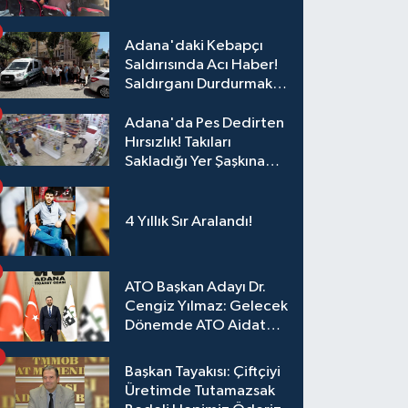
Eğitim
Adana'daki Kebapçı
Saldırısında Acı Haber!
Saldırganı Durdurmak
İsterken Hayatını
Kaybetti
Adana'da Pes Dedirten
Hırsızlık! Takıları
Sakladığı Yer Şaşkına
Çevirdi
4 Yıllık Sır Aralandı!
ATO Başkan Adayı Dr.
Cengiz Yılmaz: Gelecek
Dönemde ATO Aidat
Gelirleri Faize Değil,
Üyelerimize Ve
Başkan Tayakısı: Çiftçiyi
Adana'ya Yatırılacak
Üretimde Tutamazsak