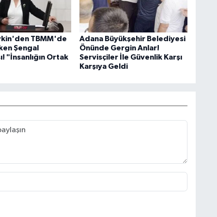
evkin'den TBMM'de
Adana Büyükşehir Belediyesi
ken Şengal
Önünde Gergin Anlar!
! "İnsanlığın Ortak
Servisçiler İle Güvenlik Karşı
Karşıya Geldi