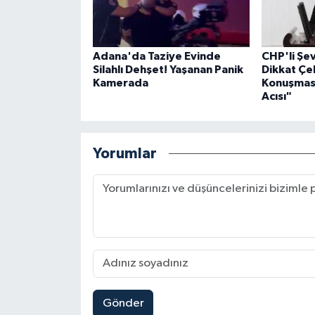
Adana'da Taziye Evinde
CHP'li Ş
Silahlı Dehşet! Yaşanan Panik
Dikkat Çe
Kamerada
Konuşması
Acısı"
Yorumlar
Gönder