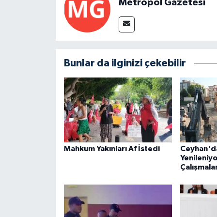
Metropol Gazetesi
Bunlar da ilginizi çekebilir
Mahkum Yakınları Af İstedi
Ceyhan'da
Yenileniyo
Çalışmalar