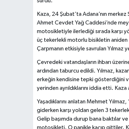
sürdü.
Kaza, 24 Şubat’ta Adana’nın merkez S
Ahmet Cevdet Yağ Caddesi’nde meyda
motosikletiyle ilerlediği sırada karşı 
üç tekerlekli motorlu bisikletin anide
Çarpmanın etkisiyle savrulan Yılmaz y
Çevredeki vatandaşların ihbarı üzerine
ardından taburcu edildi. Yılmaz, kazan
erkeğin kendisine tepki gösterdiğini v
yerinden ayrıldıklarını iddia etti. Kaza
Yaşadıklarını anlatan Mehmet Yılmaz,
giderken karşı yoldan gelen 3 tekerle
Gelip başımda durup bana baktılar ve k
motosikleti. O panikle kaçıp gittiler. 