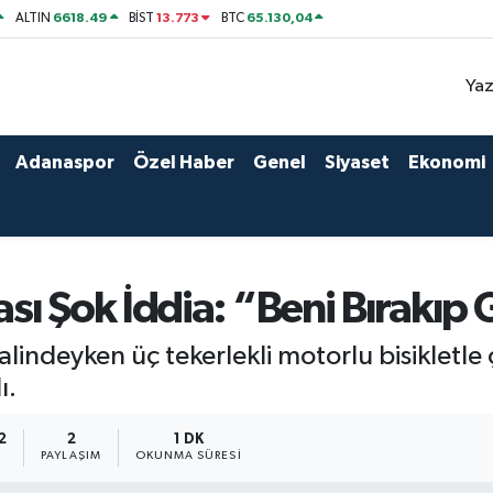
6618.49
13.773
65.130,04
ALTIN
BİST
BTC
Yaz
Adanaspor
Özel Haber
Genel
Siyaset
Ekonomi
ı Şok İddia: “Beni Bırakıp G
alindeyken üç tekerlekli motorlu bisikletle
ı.
2
2
1 DK
PAYLAŞIM
OKUNMA SÜRESI