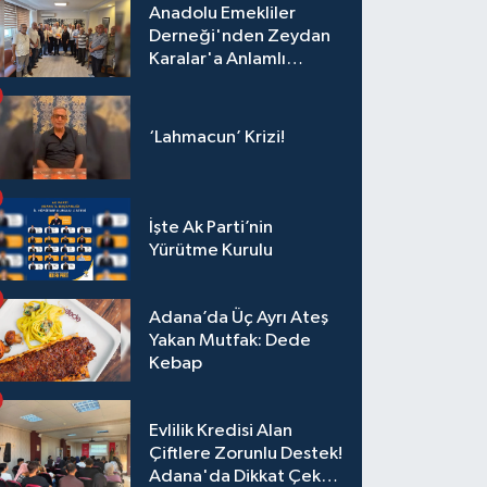
Anadolu Emekliler
Derneği'nden Zeydan
Karalar'a Anlamlı
Ziyaret!
‘Lahmacun’ Krizi!
İşte Ak Parti’nin
Yürütme Kurulu
Adana’da Üç Ayrı Ateş
Yakan Mutfak: Dede
Kebap
Evlilik Kredisi Alan
Çiftlere Zorunlu Destek!
Adana'da Dikkat Çeken