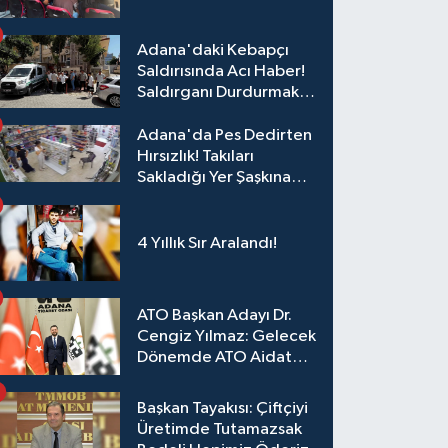
Eğitim
Adana'daki Kebapçı
Saldırısında Acı Haber!
Saldırganı Durdurmak
İsterken Hayatını
Kaybetti
Adana'da Pes Dedirten
Hırsızlık! Takıları
Sakladığı Yer Şaşkına
Çevirdi
4 Yıllık Sır Aralandı!
ATO Başkan Adayı Dr.
Cengiz Yılmaz: Gelecek
Dönemde ATO Aidat
Gelirleri Faize Değil,
Üyelerimize Ve
Başkan Tayakısı: Çiftçiyi
Adana'ya Yatırılacak
Üretimde Tutamazsak