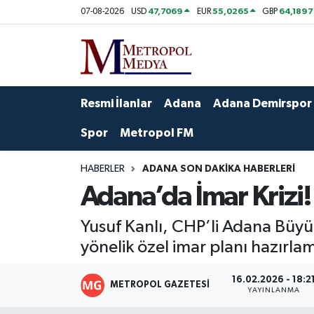
47,7069
55,0265
64,1897
07-08-2026
USD
EUR
GBP
Siyaset
Yazarlar
Seyhan Nöbetçi Eczaneler
Ekonomi
Foto Galeri
Seyhan Hava Durumu
Resmi İlanlar
Adana
Adana Demirspor
Sağlık
Videolar
Seyhan Trafik Yoğunluk Haritası
Spor
Metropol FM
Spor
Süper Lig Puan Durumu ve Fikstür
HABERLER
ADANA SON DAKIKA HABERLERI
Adana’da İmar Krizi!
Özel Haberler
Tüm Manşetler
Yusuf Kanlı, CHP’li Adana Büyü
Yerel Yönetim
Son Dakika Haberleri
yönelik özel imar planı hazırla
Kültür-Sanat
Haber Arşivi
16.02.2026 - 18:2
METROPOL GAZETESI
YAYINLANMA
Magazin