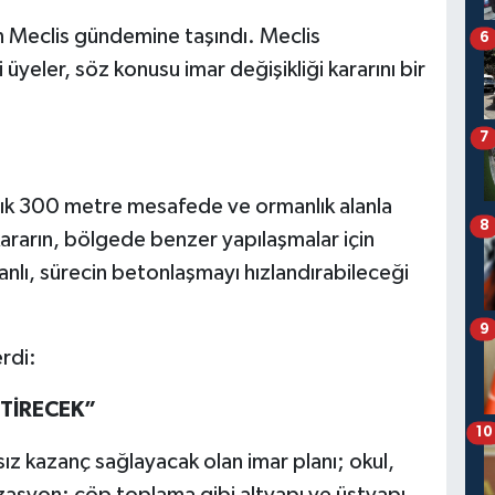
 Meclis gündemine taşındı. Meclis
6
yeler, söz konusu imar değişikliği kararını bir
7
şık 300 metre mesafede ve ormanlık alanla
8
n kararın, bölgede benzer yapılaşmalar için
nlı, sürecin betonlaşmayı hızlandırabileceği
9
rdi:
TİRECEK”
10
ksız kazanç sağlayacak olan imar planı; okul,
lizasyon; çöp toplama gibi altyapı ve üstyapı