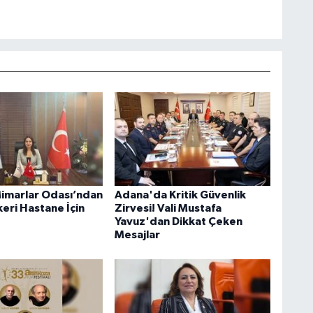
marlar Odası’ndan
Adana'da Kritik Güvenlik
eri Hastane İçin
Zirvesi! Vali Mustafa
Yavuz'dan Dikkat Çeken
Mesajlar