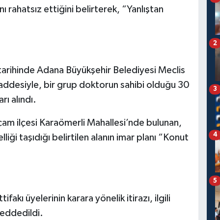
ı rahatsız ettiğini belirterek, “Yanlıştan
2
 tarihinde Adana Büyükşehir Belediyesi Meclis
desiyle, bir grup doktorun sahibi olduğu 30
3
rı alındı.
ıçam ilçesi Karaömerli Mahallesi’nde bulunan,
4
lliği taşıdığı belirtilen alanın imar planı “Konut
5
kı üyelerinin karara yönelik itirazı, ilgili
reddedildi.