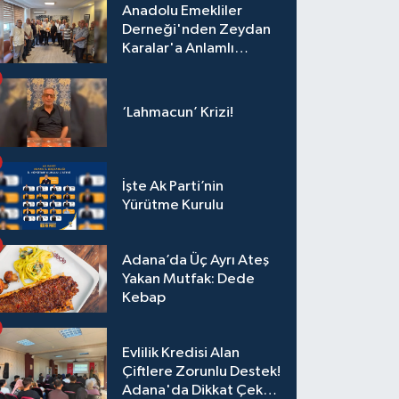
Anadolu Emekliler
Derneği'nden Zeydan
Karalar'a Anlamlı
Ziyaret!
‘Lahmacun’ Krizi!
İşte Ak Parti’nin
Yürütme Kurulu
Adana’da Üç Ayrı Ateş
Yakan Mutfak: Dede
Kebap
Evlilik Kredisi Alan
Çiftlere Zorunlu Destek!
Adana'da Dikkat Çeken