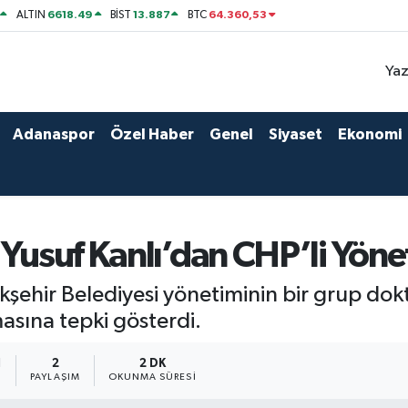
6618.49
13.887
64.360,53
ALTIN
BİST
BTC
Yaz
Adanaspor
Özel Haber
Genel
Siyaset
Ekonomi
 Yusuf Kanlı’dan CHP’li Yöne
kşehir Belediyesi yönetiminin bir grup do
masına tepki gösterdi.
1
2
2 DK
PAYLAŞIM
OKUNMA SÜRESI