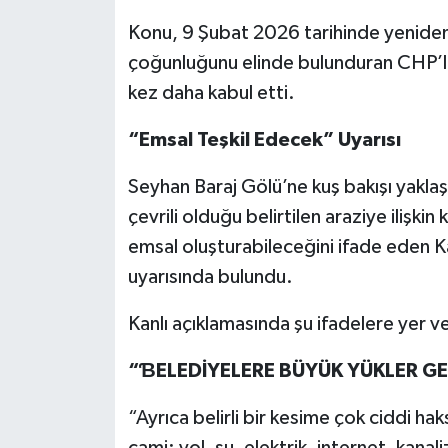
Konu, 9 Şubat 2026 tarihinde yeniden
çoğunluğunu elinde bulunduran CHP’li ü
kez daha kabul etti.
“Emsal Teşkil Edecek” Uyarısı
Seyhan Baraj Gölü’ne kuş bakışı yakla
çevrili olduğu belirtilen araziye ilişki
emsal oluşturabileceğini ifade eden Ka
uyarısında bulundu.
Kanlı açıklamasında şu ifadelere yer ve
“ƁELEDİYELERE BÜYÜK YÜKLER GE
“Ayrıca belirli bir kesime çok ciddi ha
cami; yol, su, elektrik, internet, kana