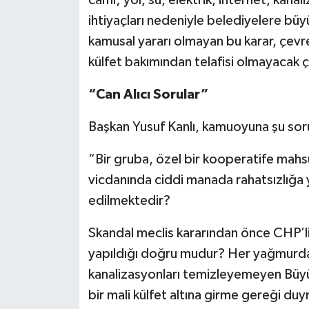
ihtiyaçları nedeniyle belediyelere büyü
kamusal yararı olmayan bu karar, çevr
külfet bakımından telafisi olmayacak ço
“Can Alıcı Sorular”
Başkan Yusuf Kanlı, kamuoyuna şu sorul
“Bir gruba, özel bir kooperatife mahsu
vicdanında ciddi manada rahatsızlığa 
edilmektedir?
Skandal meclis kararından önce CHP’li 
yapıldığı doğru mudur? Her yağmurda
kanalizasyonları temizleyemeyen Büyük
bir mali külfet altına girme gereği du