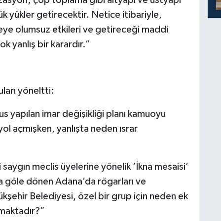
k yükler getirecektir. Netice itibariyle,
eye olumsuz etkileri ve getireceği maddi
k yanlış bir karardır.”
arı yöneltti:
s yapılan imar değişikliği planı kamuoyu
yol açmışken, yanlışta neden ısrar
saygın meclis üyelerine yönelik ‘İkna mesaisi’
 göle dönen Adana’da rögarları ve
şehir Belediyesi, özel bir grup için neden ek
ymaktadır?”