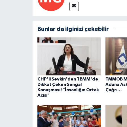
Bunlar da ilginizi çekebilir
CHP'li Şevkin'den TBMM'de
TMMOB Mi
Dikkat Çeken Şengal
Adana Ask
Konuşması! "İnsanlığın Ortak
Çağrı…
Acısı"