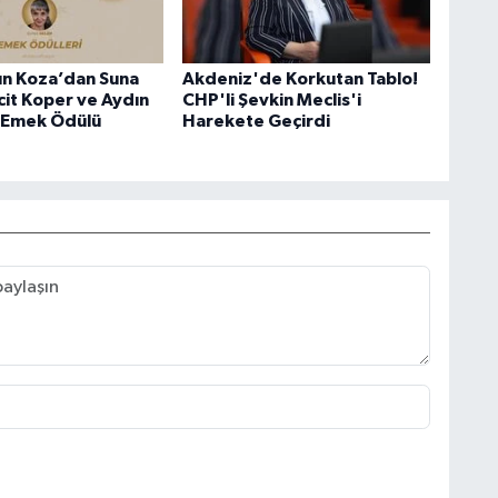
ın Koza’dan Suna
Akdeniz'de Korkutan Tablo!
cit Koper ve Aydın
CHP'li Şevkin Meclis'i
 Emek Ödülü
Harekete Geçirdi