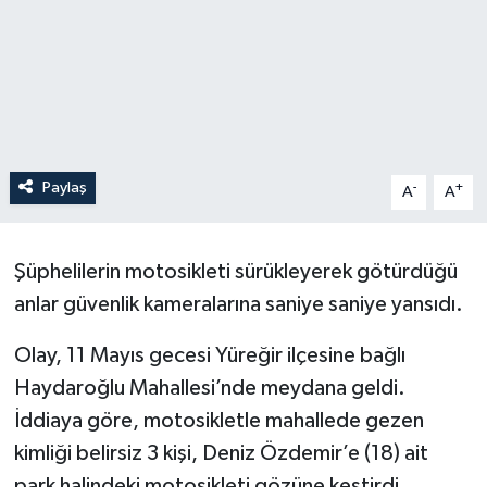
Paylaş
-
+
A
A
Şüphelilerin motosikleti sürükleyerek götürdüğü
anlar güvenlik kameralarına saniye saniye yansıdı.
Olay, 11 Mayıs gecesi Yüreğir ilçesine bağlı
Haydaroğlu Mahallesi’nde meydana geldi.
İddiaya göre, motosikletle mahallede gezen
kimliği belirsiz 3 kişi, Deniz Özdemir’e (18) ait
park halindeki motosikleti gözüne kestirdi.