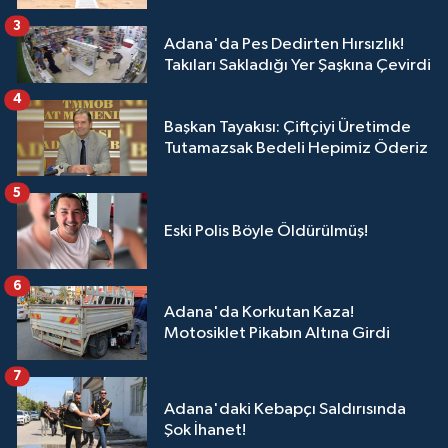
3
Adana'da Pes Dedirten Hırsızlık!
Takıları Sakladığı Yer Şaşkına Çevirdi
4
Başkan Tayakısı: Çiftçiyi Üretimde
Tutamazsak Bedeli Hepimiz Öderiz
5
Eski Polis Böyle Öldürülmüş!
6
Adana'da Korkutan Kaza!
Motosiklet Pikabın Altına Girdi
7
Adana'daki Kebapçı Saldırısında
Şok İhanet!