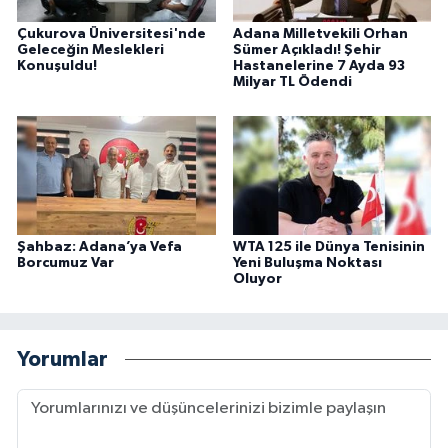
Çukurova Üniversitesi'nde
Adana Milletvekili Orhan
Geleceğin Meslekleri
Sümer Açıkladı! Şehir
Konuşuldu!
Hastanelerine 7 Ayda 93
Milyar TL Ödendi
Şahbaz: Adana’ya Vefa
WTA 125 ile Dünya Tenisinin
Borcumuz Var
Yeni Buluşma Noktası
Oluyor
Yorumlar