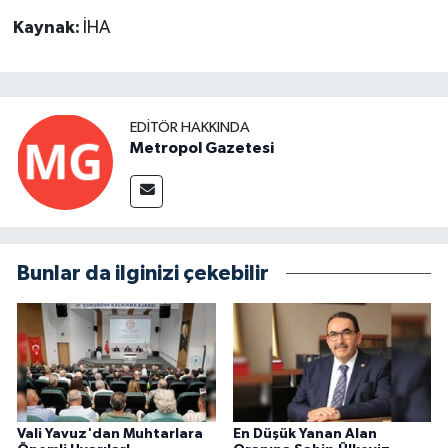
Kaynak:
İHA
EDITÖR HAKKINDA
Metropol Gazetesi
Bunlar da ilginizi çekebilir
Vali Yavuz'dan Muhtarlara
En Düşük Yanan Alan