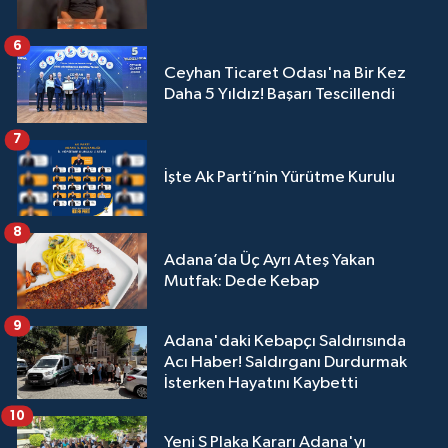
6
Ceyhan Ticaret Odası'na Bir Kez
Daha 5 Yıldız! Başarı Tescillendi
7
İşte Ak Parti’nin Yürütme Kurulu
8
Adana’da Üç Ayrı Ateş Yakan
Mutfak: Dede Kebap
9
Adana'daki Kebapçı Saldırısında
Acı Haber! Saldırganı Durdurmak
İsterken Hayatını Kaybetti
10
Yeni S Plaka Kararı Adana'yı