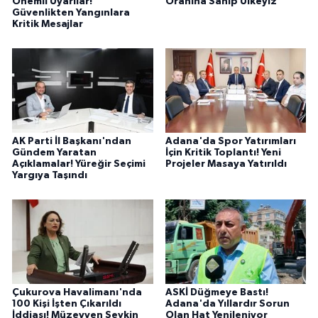
Önemli Uyarılar!
Oranına Sahip Ülkeyiz
Güvenlikten Yangınlara
Kritik Mesajlar
AK Parti İl Başkanı'ndan
Adana'da Spor Yatırımları
Gündem Yaratan
İçin Kritik Toplantı! Yeni
Açıklamalar! Yüreğir Seçimi
Projeler Masaya Yatırıldı
Yargıya Taşındı
Çukurova Havalimanı'nda
ASKİ Düğmeye Bastı!
100 Kişi İşten Çıkarıldı
Adana'da Yıllardır Sorun
İddiası! Müzeyyen Şevkin
Olan Hat Yenileniyor