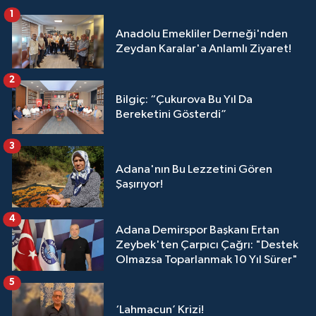
1
Anadolu Emekliler Derneği'nden
Zeydan Karalar'a Anlamlı Ziyaret!
2
Bilgiç: “Çukurova Bu Yıl Da
Bereketini Gösterdi”
3
Adana'nın Bu Lezzetini Gören
Şaşırıyor!
4
Adana Demirspor Başkanı Ertan
Zeybek'ten Çarpıcı Çağrı: "Destek
Olmazsa Toparlanmak 10 Yıl Sürer"
5
‘Lahmacun’ Krizi!