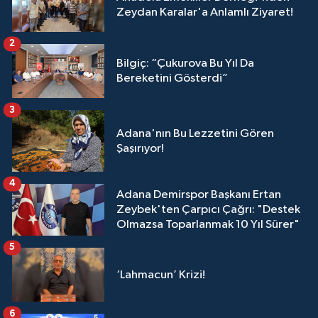
Zeydan Karalar'a Anlamlı Ziyaret!
2
Bilgiç: “Çukurova Bu Yıl Da
Bereketini Gösterdi”
3
Adana'nın Bu Lezzetini Gören
Şaşırıyor!
4
Adana Demirspor Başkanı Ertan
Zeybek'ten Çarpıcı Çağrı: "Destek
Olmazsa Toparlanmak 10 Yıl Sürer"
5
‘Lahmacun’ Krizi!
6