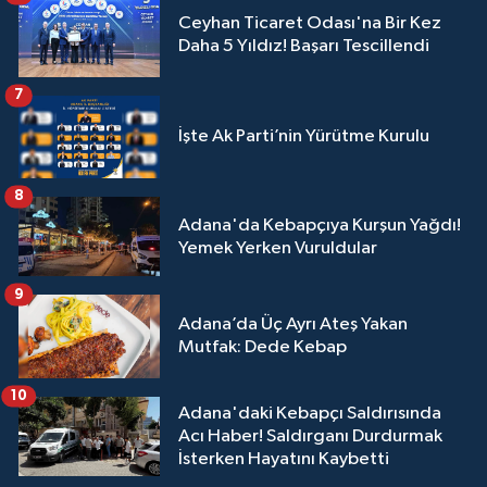
Ceyhan Ticaret Odası'na Bir Kez
Daha 5 Yıldız! Başarı Tescillendi
7
İşte Ak Parti’nin Yürütme Kurulu
8
Adana'da Kebapçıya Kurşun Yağdı!
Yemek Yerken Vuruldular
9
Adana’da Üç Ayrı Ateş Yakan
Mutfak: Dede Kebap
10
Adana'daki Kebapçı Saldırısında
Acı Haber! Saldırganı Durdurmak
İsterken Hayatını Kaybetti