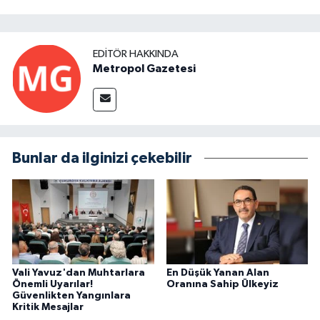
EDITÖR HAKKINDA
Metropol Gazetesi
Bunlar da ilginizi çekebilir
Vali Yavuz'dan Muhtarlara
En Düşük Yanan Alan
Önemli Uyarılar!
Oranına Sahip Ülkeyiz
Güvenlikten Yangınlara
Kritik Mesajlar