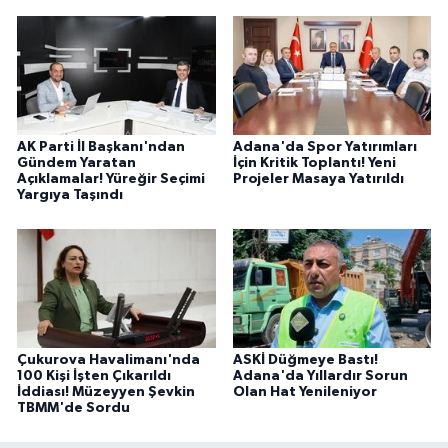
AK Parti İl Başkanı'ndan
Adana'da Spor Yatırımları
Gündem Yaratan
İçin Kritik Toplantı! Yeni
Açıklamalar! Yüreğir Seçimi
Projeler Masaya Yatırıldı
Yargıya Taşındı
Çukurova Havalimanı'nda
ASKİ Düğmeye Bastı!
100 Kişi İşten Çıkarıldı
Adana'da Yıllardır Sorun
İddiası! Müzeyyen Şevkin
Olan Hat Yenileniyor
TBMM'de Sordu