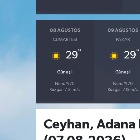
08 AĞUSTOS
09 AĞUSTOS
CUMARTESI
PAZAR
°
°
29
29
Güneşli
Güneşli
Nem: %70
Nem: %70
Rüzgar: 7.61 m/s
Rüzgar: 7.19 m/s
Ceyhan, Adana H