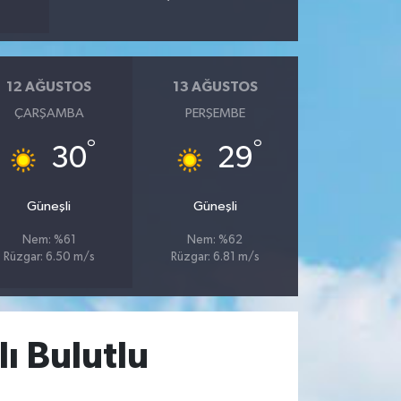
12 AĞUSTOS
13 AĞUSTOS
ÇARŞAMBA
PERŞEMBE
°
°
30
29
Güneşli
Güneşli
Nem: %61
Nem: %62
Rüzgar: 6.50 m/s
Rüzgar: 6.81 m/s
ı Bulutlu