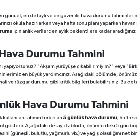
en güncel, en detaylı ve en güvenilir hava durumu tahminleri
nızı okula hazırlarken veya hafta sonu planı yaparken havanın
urumu
için anlık verilerden aylık beklentilere kadar aradığını
k Hava Durumu Tahmini
r mı yapıyorsunuz? "Akşam yürüyüşe çıkabilir miyim?" veya "Bi
inlerimiz en büyük yardımcınız. Aşağıdaki bölümde, önümüz
timali ve rüzgar durumu gibi kritik bilgileri bulabilirsiniz. Bu
nlük Hava Durumu Tahmini
5 günlük hava durumu
k kullanılan tahmin türü olan
, hafta 
 yol gösterir. Aşağıdaki detaylı tabloda, önümüzdeki 5 gün b
sini (güneşli, bulutlu, yağmurlu vb.) ve yağış olasılığını net b