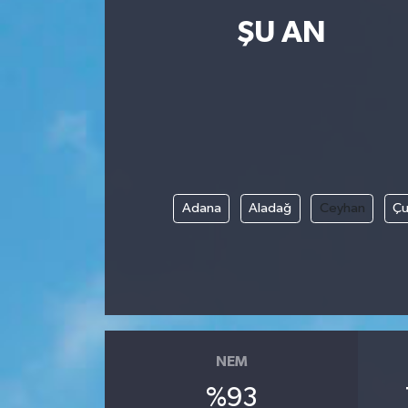
ŞU AN
Resmi İlanlar
Adana
Aladağ
Ceyhan
Çu
NEM
%93