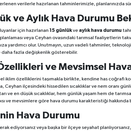
rlenen verilerle hazırlanan tahminlerimizle, planlarınızda sü
ük ve Aylık Hava Durumu Bek
15 günlük
aylık hava durumu
duyanlar için hazırlanan
ve
tahm
ik planlaması veya Ceyhan ovasındaki tarımsal faaliyetlerin ta
za yardımcı olur. Unutmayın, uzun vadeli tahminler, teknolojin
 daha fazla değişkenlik gösterebilir.
 Özellikleri ve Mevsimsel Ha
iklim özelliklerini taşımakla birlikte, kendine has coğrafi kon
, Ceyhan ilçesindeki hissedilen sıcaklıklar ve nem oranı günl
rı ve en düşük sıcaklıklar, hem günlük yaşam hem de tarımsal 
sı ve mevsimlere göre hava durumu karakteristiği hakkında bilg
rinin Hava Durumu
rak ediyorsanız veya başka bir ilçeye seyahat planlıyorsanız