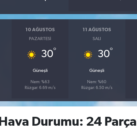
10 AĞUSTOS
11 AĞUSTOS
PAZARTESI
SALI
°
°
30
30
Güneşli
Güneşli
Nem: %63
Nem: %60
Rüzgar: 6.69 m/s
Rüzgar: 6.50 m/s
ava Durumu: 24 Parçal