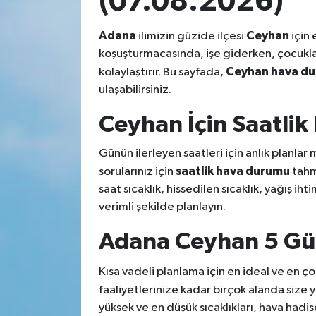
(07.08.2026)
Adana
Ceyhan
ilimizin güzide ilçesi
için 
koşuşturmacasında, işe giderken, çocukları
Ceyhan hava d
kolaylaştırır. Bu sayfada,
ulaşabilirsiniz.
Ceyhan İçin Saatli
Günün ilerleyen saatleri için anlık planla
saatlik hava durumu
sorularınız için
tahm
saat sıcaklık, hissedilen sıcaklık, yağış ih
verimli şekilde planlayın.
Adana Ceyhan 5 Gü
Kısa vadeli planlama için en ideal ve en ço
faaliyetlerinize kadar birçok alanda size
yüksek ve en düşük sıcaklıkları, hava hadise