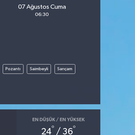
07 Ağustos Cuma
06:30
Pozantı
Saimbeyli
Sarıçam
EN DÜŞÜK / EN YÜKSEK
°
°
24
/ 36